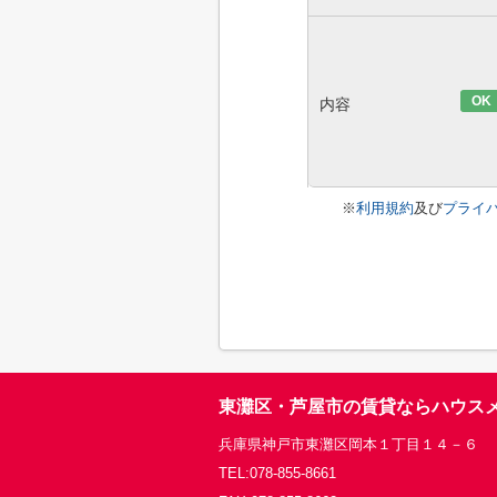
OK
内容
※
利用規約
及び
プライ
東灘区・芦屋市の賃貸ならハウス
兵庫県神戸市東灘区岡本１丁目１４－６
TEL:078-855-8661