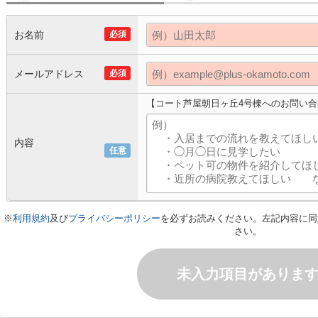
お名前
必須
メールアドレス
必須
【コート芦屋朝日ヶ丘4号棟へのお問い合
内容
任意
※
利用規約
及び
プライバシーポリシー
を必ずお読みください。左記内容に同
さい。
未入力項目がありま