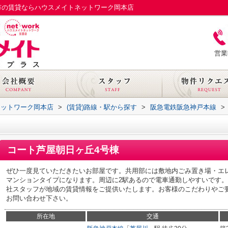
市の賃貸ならハウスメイトネットワーク岡本店
営業
ネットワーク岡本店
>
(賃貸)路線・駅から探す
>
阪急電鉄阪急神戸本線
>
コート芦屋朝日ヶ丘4号棟
ぜひ一度見ていただきたいお部屋です。共用部には敷地内ごみ置き場・エ
マンションタイプになります。周辺に2駅あるので電車通勤しやすいです
社スタッフが地域の賃貸情報をご提供いたします。お客様のこだわりやご
お問い合わせ下さい。
所在地
交通