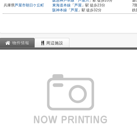
阪急神戸本線
「
芦屋川
」駅 徒歩20分
築
兵庫県
芦屋市
朝日ケ丘町
東海道本線
「
芦屋
」駅 徒歩23分
7
阪神本線
「
芦屋
」駅 徒歩32分
鉄
物件情報
周辺施設