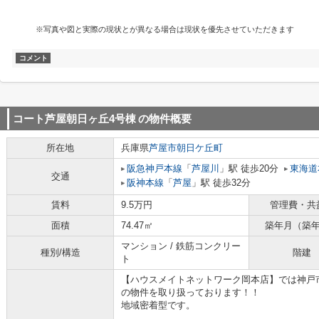
※写真や図と実際の現状とが異なる場合は現状を優先させていただきます
コメント
コート芦屋朝日ヶ丘4号棟
の物件概要
所在地
兵庫県
芦屋市
朝日ケ丘町
阪急神戸本線
「
芦屋川
」駅 徒歩20分
東海道
交通
阪神本線
「
芦屋
」駅 徒歩32分
賃料
9.5万円
管理費・共
面積
74.47㎡
築年月（築
マンション / 鉄筋コンクリー
種別/構造
階建
ト
【ハウスメイトネットワーク岡本店】では神戸
の物件を取り扱っております！！
地域密着型です。