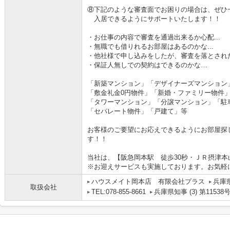
⑧下記のような審査面でお困りの場合は、ぜひ
入居できるようにサポートいたします！！
・お仕事の内容で審査を通過出来るか心配...
・無職でも借りれるお部屋はあるのかな...
・他社様で申し込みをしたが、審査を落とされた.
・保証人無しでの契約はできるのかな…
「新築マンション」「デザイナーズマンション
「敷金礼金0円物件」「新婚・ファミリー物件
「タワーマンション」「分譲マンション」「駐
「セパレート物件」「戸建て」等
お客様のご要望にお応えできるようにお部屋探
す！！
当社は、【阪急岡本駅 徒歩30秒・ＪＲ摂津本
※お迎えサービスも実施しております。お気軽
ハウスメイト岡本店 有限会社プラス
兵庫
取扱会社
TEL:078-855-8661
兵庫県知事 (3) 第11538