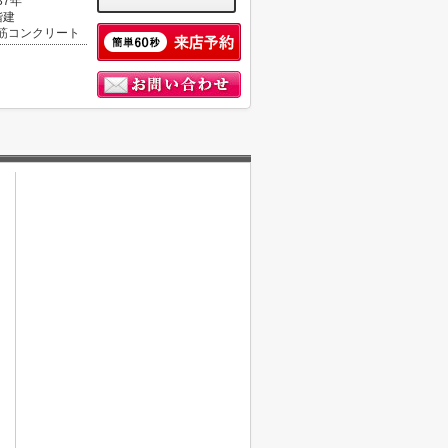
37年
階建
筋コンクリート