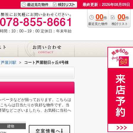
最終更新：2026年08月09日
00
00
件
件
最近見た物件
検討リスト
時間：10：00～19：00
定休日：年末年始
芦屋川駅
>
コート芦屋朝日ヶ丘4号棟
レベータなどが揃っております。こちらは
。こちらは日当たりが良好な物件です。当
要望などございましたら、お気軽に当社へ
建物
空室情報へ