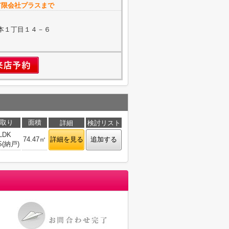
有限会社プラスまで
本１丁目１４－６
取り
面積
詳細
検討リスト
LDK
74.47㎡
詳細を見る
追加する
S(納戸)