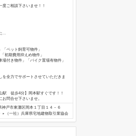
一度ご相談下さいませ！！
..
」「ペット飼育可物件」
」「初期費用抑えめ物件」
車場付き物件」「バイク置場有物件」
しを全力でサポートさせていただきま
山駅 徒歩4分】岡本駅すぐです！！
にお問合せ下さいませ。
県神戸市東灘区岡本１丁目１４－６
号
（一社）兵庫県宅地建物取引業協会