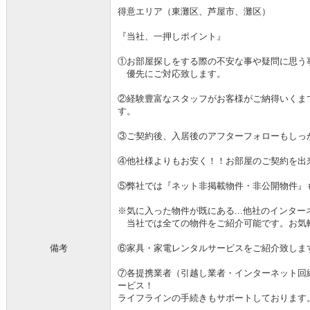
得意エリア（東灘区、芦屋市、灘区）
『当社、一押しポイント』
①お部屋探しをする際の不安な事や疑問に思う
優先にご対応致します。
②経験豊富なスタッフがお客様がご納得いくま
す。
③ご契約後、入居後のアフターフォローもしっ
④他社様よりもお安く！！お部屋のご契約を出
⑤弊社では『ネット非掲載物件・非公開物件』
※気に入った物件が既にある...他社のインタ
当社では全ての物件をご紹介可能です。お気
備考
⑥家具・家電レンタルサービスをご紹介致しま
⑦各提携業者（引越し業者・インターネット回
ービス！
ライフラインの手続きもサポートしております