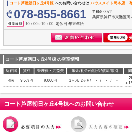
コート芦屋朝日ヶ丘4号棟
へのお問い合わせは
ハウスメイト岡本店 
078-855-8661
〒658-0072
兵庫県神戸市東灘区岡
10：00～19：00 定休日:年末年始
コート芦屋朝日ヶ丘4号棟
の空室情報
所在階
賃料
管理費・共益費
敷金/礼金/保証金/償却/敷引
間
2
4階
9.5万円
9,860円
/
/
/
/
2ヶ月
2ヶ月
-
-
-
＋1
コート芦屋朝日ヶ丘4号棟
へのお問い合わせ