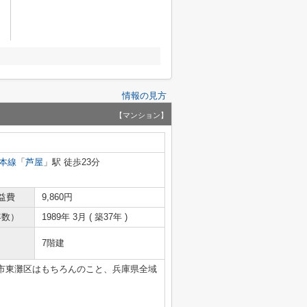
情報の見方
【マンション】
本線
「
芦屋
」駅 徒歩23分
益費
9,860円
年数）
1989年 3月 ( 築37年 )
7階建
市東灘区はもちろんのこと、兵庫県全域