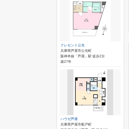
クレセント公光
兵庫県芦屋市公光町
阪神本線「芦屋」駅 徒歩2分
築27年
ハウゼ芦屋
兵庫県芦屋市船戸町