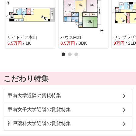
サイトピア本山
ハウスM21
サンプラザ
5.5
万
円
/ 1K
8.5
万
円
/ 3DK
9
万
円
/ 2L
こだわり特集
甲南大学近隣の賃貸特集
甲南女子大学近隣の賃貸特集
神戸薬科大学近隣の賃貸特集