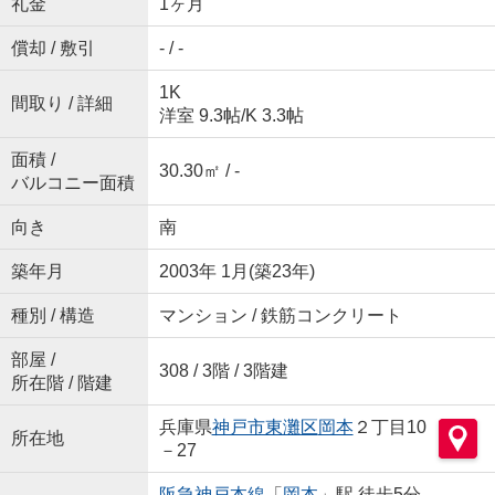
礼金
1ヶ月
償却 / 敷引
- / -
1K
間取り / 詳細
洋室 9.3帖
/
K 3.3帖
面積 /
30.30㎡ / -
バルコニー面積
向き
南
築年月
2003年 1月(築23年)
種別 / 構造
マンション / 鉄筋コンクリート
部屋 /
308 / 3階 / 3階建
所在階 / 階建
兵庫県
神戸市東灘区
岡本
２丁目10
所在地
－27
阪急神戸本線
「
岡本
」駅 徒歩5分