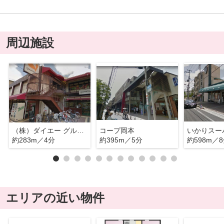
周辺施設
（株）ダイエー グルメシティ本山店
コープ岡本
約283m／4分
約395m／5分
約598m／
エリアの近い物件