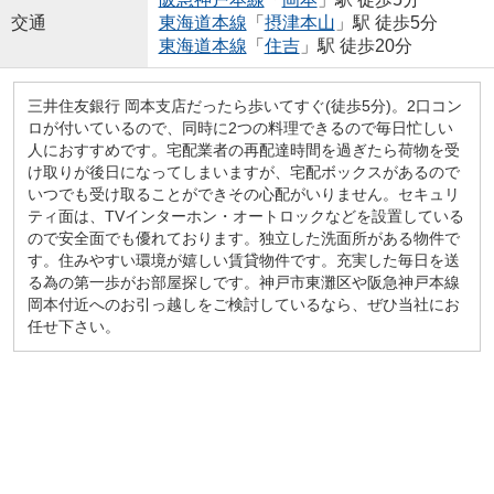
交通
東海道本線
「
摂津本山
」駅 徒歩5分
東海道本線
「
住吉
」駅 徒歩20分
三井住友銀行 岡本支店だったら歩いてすぐ(徒歩5分)。2口コン
ロが付いているので、同時に2つの料理できるので毎日忙しい
人におすすめです。宅配業者の再配達時間を過ぎたら荷物を受
け取りが後日になってしまいますが、宅配ボックスがあるので
いつでも受け取ることができその心配がいりません。セキュリ
ティ面は、TVインターホン・オートロックなどを設置している
ので安全面でも優れております。独立した洗面所がある物件で
す。住みやすい環境が嬉しい賃貸物件です。充実した毎日を送
る為の第一歩がお部屋探しです。神戸市東灘区や阪急神戸本線
岡本付近へのお引っ越しをご検討しているなら、ぜひ当社にお
任せ下さい。