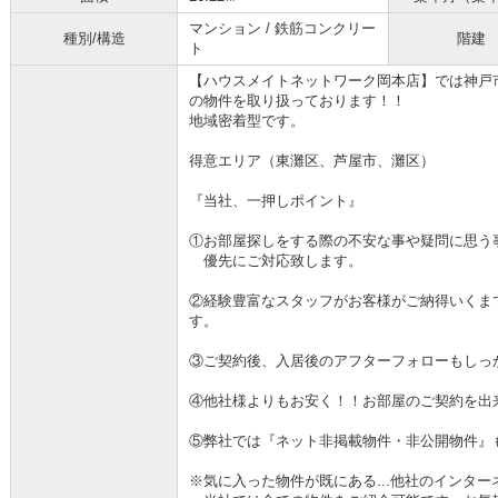
マンション / 鉄筋コンクリー
種別/構造
階建
ト
【ハウスメイトネットワーク岡本店】では神戸
の物件を取り扱っております！！
地域密着型です。
得意エリア（東灘区、芦屋市、灘区）
『当社、一押しポイント』
①お部屋探しをする際の不安な事や疑問に思う
優先にご対応致します。
②経験豊富なスタッフがお客様がご納得いくま
す。
③ご契約後、入居後のアフターフォローもしっ
④他社様よりもお安く！！お部屋のご契約を出
⑤弊社では『ネット非掲載物件・非公開物件』
※気に入った物件が既にある...他社のインタ