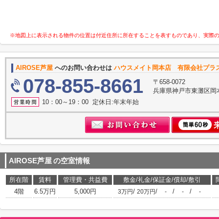
※地図上に表示される物件の位置は付近住所に所在することを表すものであり、実際
AIROSE芦屋
へのお問い合わせは
ハウスメイト岡本店 有限会社プラ
078-855-8661
〒658-0072
兵庫県神戸市東灘区岡
10：00～19：00 定休日:年末年始
AIROSE芦屋
の空室情報
所在階
賃料
管理費・共益費
敷金/礼金/保証金/償却/敷引
4階
6.5万円
5,000円
/
/
/
/
3万円
20万円
-
-
-