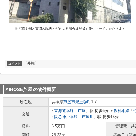
※写真や図と実際の現状とが異なる場合は現状を優先させていただきます
【外観】
コメント
AIROSE芦屋
の物件概要
所在地
兵庫県
芦屋市
親王塚町
1-7
東海道本線
「
芦屋
」駅 徒歩5分
阪神本線
「
交通
阪急神戸本線
「
芦屋川
」駅 徒歩15分
賃料
6.5万円
管理費・共
面積
26.22㎡
築年月（築