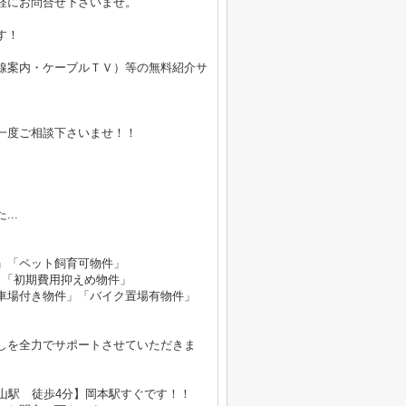
軽にお問合せ下さいませ。
す！
線案内・ケーブルＴＶ）等の無料紹介サ
。
一度ご相談下さいませ！！
..
」「ペット飼育可物件」
」「初期費用抑えめ物件」
車場付き物件」「バイク置場有物件」
しを全力でサポートさせていただきま
山駅 徒歩4分】岡本駅すぐです！！