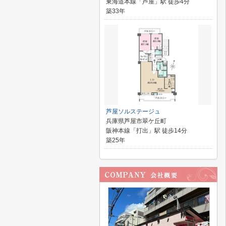
東海道本線「芦屋」駅 徒歩4分
築33年
芦屋ソルステージュ
兵庫県芦屋市翠ケ丘町
阪神本線「打出」駅 徒歩14分
築25年