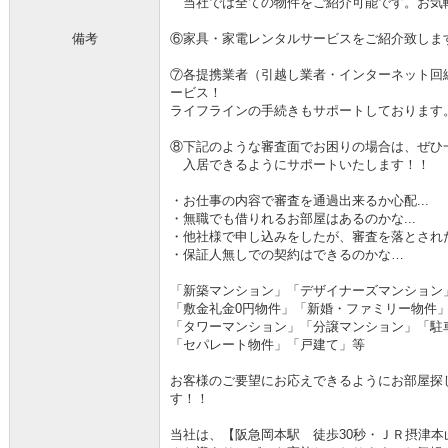
当社では全ての物件をご紹介可能です。お気
備考
⑥家具・家電レンタルサービスをご紹介致しま
⑦各提携業者（引越し業者・インターネット回
ービス！
ライフラインの手続きもサポートしております
⑧下記のような審査面でお困りの場合は、ぜひ
入居できるようにサポートいたします！！
・お仕事の内容で審査を通過出来るか心配...
・無職でも借りれるお部屋はあるのかな...
・他社様で申し込みをしたが、審査を落とされた.
・保証人無しでの契約はできるのかな…
「新築マンション」「デザイナーズマンション
「敷金礼金0円物件」「新婚・ファミリー物件
「タワーマンション」「分譲マンション」「駐
「セパレート物件」「戸建て」等
お客様のご要望にお応えできるようにお部屋探
す！！
当社は、【阪急岡本駅 徒歩30秒・ＪＲ摂津本