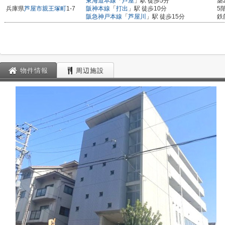
東海道本線
「
芦屋
」駅 徒歩5分
築
兵庫県
芦屋市
親王塚町
1-7
阪神本線
「
打出
」駅 徒歩10分
5
阪急神戸本線
「
芦屋川
」駅 徒歩15分
鉄
物件情報
周辺施設