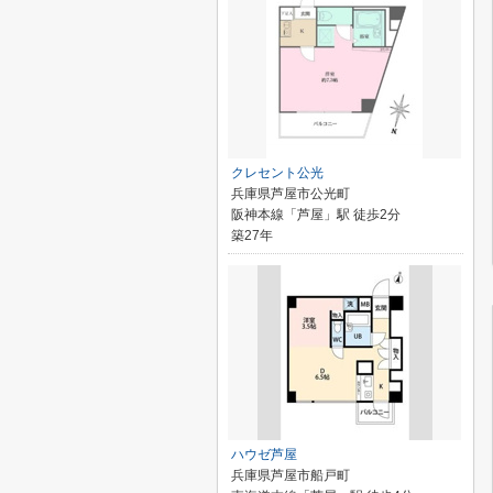
クレセント公光
兵庫県芦屋市公光町
阪神本線「芦屋」駅 徒歩2分
築27年
ハウゼ芦屋
兵庫県芦屋市船戸町