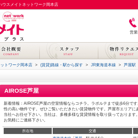
らハウスメイトネットワーク岡本店
営業
ネットワーク岡本店
>
(賃貸)路線・駅から探す
>
JR東海道本線
>
芦屋駅
AIROSE芦屋
新着情報：AIROSE芦屋の空室情報ならコチラ。ラポルテまで徒歩6分で
性の高い物件です。ぜひご覧いただきたい賃貸物件です。芦屋市エリアに
当社へお任せ下さい。当社は、多種多様な賃貸情報を取り扱っております
お気軽にご連絡下さい。
所在地
交通