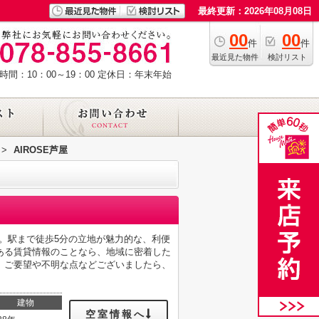
最終更新：2026年08月08日
00
00
件
件
最近見た物件
検討リスト
時間：10：00～19：00
定休日：年末年始
>
AIROSE芦屋
す。駅まで徒歩5分の立地が魅力的な、利便
ある賃貸情報のことなら、地域に密着した
。ご要望や不明な点などございましたら、
建物
空室情報へ