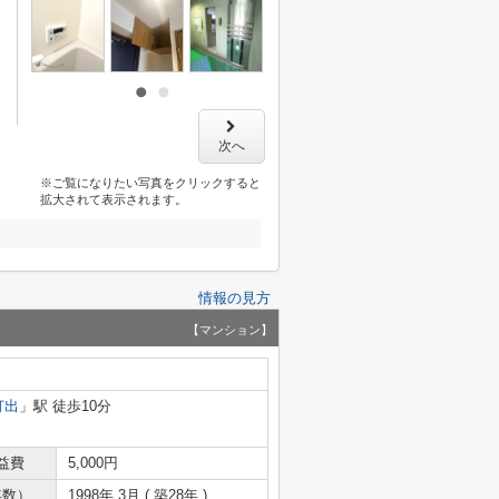
次へ
※ご覧になりたい写真をクリックすると
拡大されて表示されます。
情報の見方
【マンション】
打出
」駅 徒歩10分
益費
5,000円
年数）
1998年 3月 ( 築28年 )