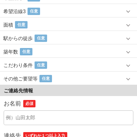
希望沿線3
任意
面積
任意
駅からの徒歩
任意
築年数
任意
こだわり条件
任意
その他ご要望等
任意
ご連絡先情報
お名前
必須
連絡先
いずれか１つ以上入力