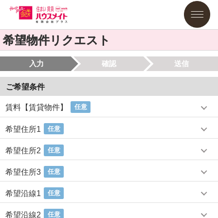
希望物件リクエスト
入力
確認
送信
ご希望条件
賃料【賃貸物件】
任意
希望住所1
任意
希望住所2
任意
希望住所3
任意
希望沿線1
任意
希望沿線2
任意