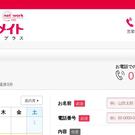
営業
お電話で
0
徒歩1分
お名前
必須
木
金
土
電話番号
必須
30
31
1
内容
任意