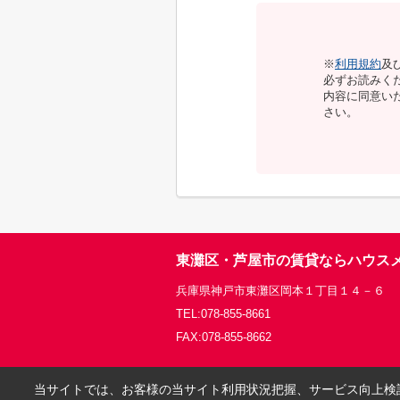
※
利用規約
及
必ずお読みく
内容に同意い
さい。
東灘区・芦屋市の賃貸ならハウス
兵庫県神戸市東灘区岡本１丁目１４－６
TEL:078-855-8661
FAX:078-855-8662
当サイトでは、お客様の当サイト利用状況把握、サービス向上検討