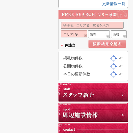
更新情報一覧
エリア| 駅
賃料
面積
-
件該当
掲載物件数
件
公開物件数
件
本日の更新件数
件