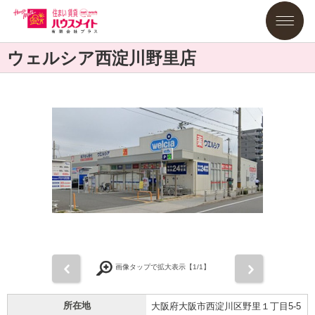
ウェルシア西淀川野里店
前
次
画像タップで拡大表示【
1
/1】
所在地
大阪府大阪市西淀川区野里１丁目5-5