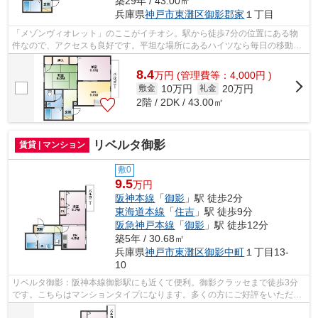
築29年 / 43.00㎡
兵庫県
神戸市東灘区
御影郡家
１丁目
「メゾンヴィオレット」のここがイチオシ。駅から徒歩7分の位置にある物
件なので、アクセスも良好です。平坦な場所にあるハイツなら毎日の移動も
快適です。多くの方にご好評をいただい...
8.4
万
円
(管理費等：4,000円 )
10万円
20万円
敷金
礼金
2階 / 2DK / 43.00㎡
リベルタ御影
賃貸 | マンション
敷0
9.5
万円
阪神本線
「
御影
」駅 徒歩2分
東海道本線
「
住吉
」駅 徒歩9分
阪急神戸本線
「
御影
」駅 徒歩12分
築5年 / 30.68㎡
兵庫県
神戸市東灘区
御影中町
１丁目13-
10
リベルタ御影：阪神本線御影駅にも近くて便利。御影クラッセまで徒歩3分
です。こちらはマンションタイプになります。多くの方にご好評をいただい
ている、清潔感のある賃貸物件です。で...