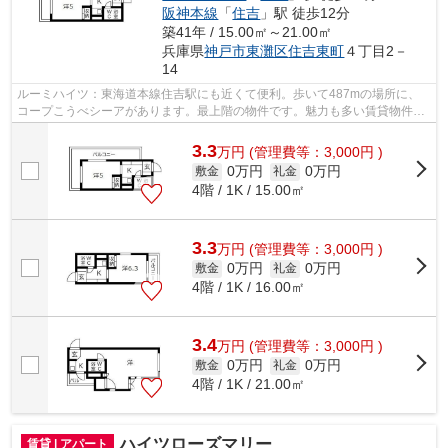
阪神本線
「
住吉
」駅 徒歩12分
築41年 / 15.00㎡～21.00㎡
兵庫県
神戸市東灘区
住吉東町
４丁目2－
14
ルーミハイツ：東海道本線住吉駅にも近くて便利。歩いて487mの場所に、
コープこうべシーアがあります。最上階の物件です。魅力も多い賃貸物件は
いかがでしょうか。神戸市東灘区エリア...
3.3
万
円
(管理費等：3,000円 )
0万円
0万円
敷金
礼金
4階 / 1K / 15.00㎡
3.3
万
円
(管理費等：3,000円 )
0万円
0万円
敷金
礼金
4階 / 1K / 16.00㎡
3.4
万
円
(管理費等：3,000円 )
0万円
0万円
敷金
礼金
4階 / 1K / 21.00㎡
ハイツローズマリー
賃貸 | アパート