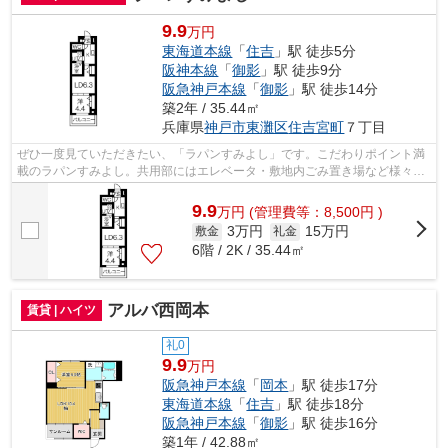
9.9
万円
東海道本線
「
住吉
」駅 徒歩5分
阪神本線
「
御影
」駅 徒歩9分
阪急神戸本線
「
御影
」駅 徒歩14分
築2年 / 35.44㎡
兵庫県
神戸市東灘区
住吉宮町
７丁目
ぜひ一度見ていただきたい、「ラパンすみよし」です。こだわりポイント満
載のラパンすみよし。共用部にはエレベータ・敷地内ごみ置き場など様々な
設備やサービスが揃っているので便利...
9.9
万
円
(管理費等：8,500円 )
3万円
15万円
敷金
礼金
6階 / 2K / 35.44㎡
アルバ西岡本
賃貸 | ハイツ
礼0
9.9
万円
阪急神戸本線
「
岡本
」駅 徒歩17分
東海道本線
「
住吉
」駅 徒歩18分
阪急神戸本線
「
御影
」駅 徒歩16分
築1年 / 42.88㎡