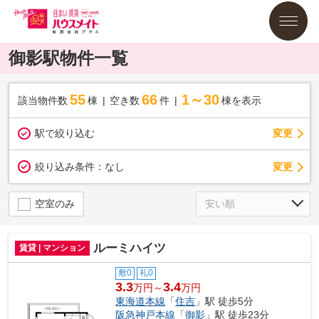
御影駅物件一覧
55
66
1～30
該当物件数
棟
空き数
件
棟を表示
駅で絞り込む
変更
変更
絞り込み条件：
なし
空室のみ
ルーミハイツ
賃貸 | マンション
敷0
礼0
3.3
3.4
万円～
万円
東海道本線
「
住吉
」駅 徒歩5分
阪急神戸本線
「
御影
」駅 徒歩23分