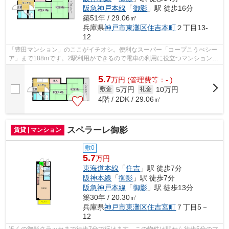
阪急神戸本線
「
御影
」駅 徒歩16分
築51年 / 29.06㎡
兵庫県
神戸市東灘区
住吉本町
２丁目13-
12
「豊田マンション」のここがイチオシ。便利なスーパー「コープこうべシー
ア」まで188mです。2駅利用ができるので電車の利用に役立つマンションで
す。賃貸物件です。室内環境も整ってい...
5.7
万
円
(管理費等：- )
5万円
10万円
敷金
礼金
4階 / 2DK / 29.06㎡
スペラーレ御影
賃貸 | マンション
敷0
5.7
万円
東海道本線
「
住吉
」駅 徒歩7分
阪神本線
「
御影
」駅 徒歩7分
阪急神戸本線
「
御影
」駅 徒歩13分
築30年 / 20.30㎡
兵庫県
神戸市東灘区
住吉宮町
７丁目5－
12
近くの御影クラッセまで徒歩7分で行けます。この物件は駅から徒歩5分のマ