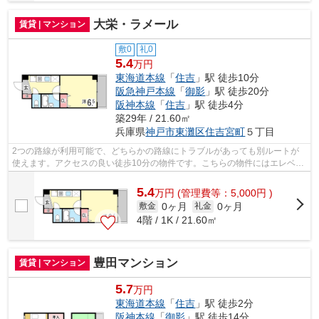
大栄・ラメール
賃貸 | マンション
敷0
礼0
5.4
万円
東海道本線
「
住吉
」駅 徒歩10分
阪急神戸本線
「
御影
」駅 徒歩20分
阪神本線
「
住吉
」駅 徒歩4分
築29年 / 21.60㎡
兵庫県
神戸市東灘区
住吉宮町
５丁目
2つの路線が利用可能で、どちらかの路線にトラブルがあっても別ルートが
使えます。アクセスの良い徒歩10分の物件です。こちらの物件にはエレベー
ターが付いています。新しい日々を送る...
5.4
万
円
(管理費等：5,000円 )
0ヶ月
0ヶ月
敷金
礼金
4階 / 1K / 21.60㎡
豊田マンション
賃貸 | マンション
5.7
万円
東海道本線
「
住吉
」駅 徒歩2分
阪神本線
「
御影
」駅 徒歩14分