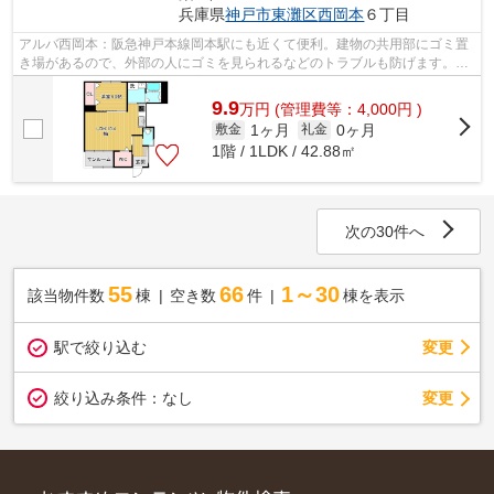
兵庫県
神戸市東灘区
西岡本
６丁目
アルバ西岡本：阪急神戸本線岡本駅にも近くて便利。建物の共用部にゴミ置
き場があるので、外部の人にゴミを見られるなどのトラブルも防げます。2
駅利用可能な物件で目的地に応じて路線...
9.9
万
円
(管理費等：4,000円 )
1ヶ月
0ヶ月
敷金
礼金
1階 / 1LDK / 42.88㎡
次の30件へ
55
66
1～30
該当物件数
棟
空き数
件
棟を表示
駅で絞り込む
変更
変更
絞り込み条件：
なし