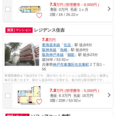
7.5
万
円
(管理費等：8,000円 )
0万円
1ヶ月
敷金
礼金
2階 / 1K / 26.22㎡
レジデンス住吉
賃貸 | マンション
7.8
万円
東海道本線
「
住吉
」駅 徒歩8分
阪神本線
「
魚崎
」駅 徒歩8分
阪急神戸本線
「
御影
」駅 徒歩23分
築34年 / 53.92㎡
兵庫県
神戸市東灘区
住吉東町
２丁目1－
55
東灘図書館まで徒歩5分です。陽が当たるマンションは湿気も少なく健康な
毎日を過ごせます。駅から徒歩8分に立地する、魅力的な駅近物件です。多
くの方にご好評をいただいている、清潔...
7.8
万
円
(管理費等：5,000円 )
8.3万円
16万円
敷金
礼金
3階 / 2DK / 53.92㎡