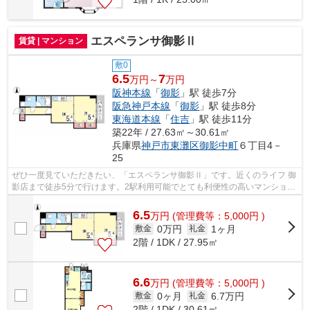
エスペランサ御影Ⅱ
賃貸 | マンション
敷0
6.5
7
万円～
万円
阪神本線
「
御影
」駅 徒歩7分
阪急神戸本線
「
御影
」駅 徒歩8分
東海道本線
「
住吉
」駅 徒歩11分
築22年 / 27.63㎡～30.61㎡
兵庫県
神戸市東灘区
御影中町
６丁目4－
25
ぜひ一度見ていただきたい、「エスペランサ御影Ⅱ」です。近くのライフ 御
影店まで徒歩5分で行けます。2駅利用可能でとても利便性の高いマンション
です。魅力も多い賃貸物件はいかがで...
6.5
万
円
(管理費等：5,000円 )
0万円
1ヶ月
敷金
礼金
2階 / 1DK / 27.95㎡
6.6
万
円
(管理費等：5,000円 )
0ヶ月
6.7万円
敷金
礼金
2階 / 1DK / 30.61㎡