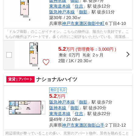
阪神本線
「
御影
」駅 徒歩7分
東海道本線
「
住吉
」駅 徒歩12分
阪急神戸本線
「
御影
」駅 徒歩11分
築30年 / 20.30㎡
兵庫県
神戸市東灘区
御影中町
６丁目4-10
「ドルフ御影」のここがイチオシ。こちらの物件は、陽当たり良好です。こ
ちらの物件はアパートです。多くの方にご好評をいただいている、清潔感の
ある賃貸物件です。神戸市東灘区エリ...
5.2
万
円
(管理費等：3,000円 )
0万円
2ヶ月
敷金
礼金
2階 / 1K / 20.30㎡
ナショナルハイツ
賃貸 | アパート
敷0
礼0
5.2
万円
阪急神戸本線
「
御影
」駅 徒歩7分
阪神本線
「
御影
」駅 徒歩20分
東海道本線
「
住吉
」駅 徒歩22分
築49年 / 23.08㎡
兵庫県
神戸市東灘区
御影山手
２丁目2-12
周辺環境が整っていることの多い、充実のアパート物件。景色を眺めること