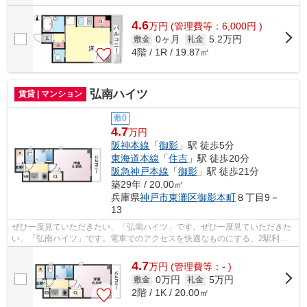
4.6
万
円
(管理費等：6,000円 )
0ヶ月
5.2万円
敷金
礼金
4階 / 1R / 19.87㎡
弘南ハイツ
賃貸 | マンション
敷0
4.7
万円
阪神本線
「
御影
」駅 徒歩5分
東海道本線
「
住吉
」駅 徒歩20分
阪急神戸本線
「
御影
」駅 徒歩21分
築29年 / 20.00㎡
兵庫県
神戸市東灘区
御影本町
８丁目9－
13
ぜひ一度見ていただきたい、「弘南ハイツ」です。ぜひ一度見ていただきた
い、「弘南ハイツ」です。電車でのアクセスを快適なものにする、2駅利用
可能な物件です。多くの方にご好評をい...
4.7
万
円
(管理費等：- )
0万円
5万円
敷金
礼金
2階 / 1K / 20.00㎡