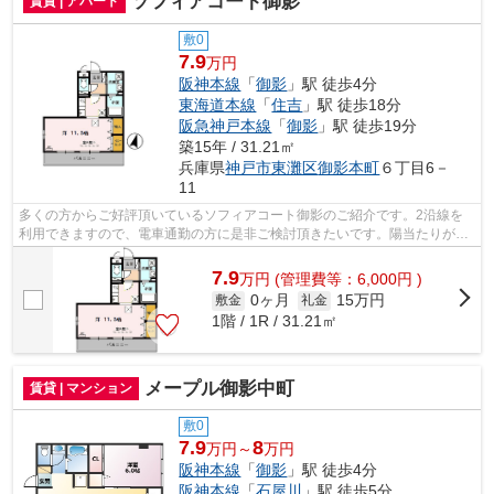
ソフィアコート御影
賃貸 | アパート
敷0
7.9
万円
阪神本線
「
御影
」駅 徒歩4分
東海道本線
「
住吉
」駅 徒歩18分
阪急神戸本線
「
御影
」駅 徒歩19分
築15年 / 31.21㎡
兵庫県
神戸市東灘区
御影本町
６丁目6－
11
多くの方からご好評頂いているソフィアコート御影のご紹介です。2沿線を
利用できますので、電車通勤の方に是非ご検討頂きたいです。陽当たりが良
いので、洗濯物が臭わずに乾きます。使...
7.9
万
円
(管理費等：6,000円 )
0ヶ月
15万円
敷金
礼金
1階 / 1R / 31.21㎡
メープル御影中町
賃貸 | マンション
敷0
7.9
8
万円～
万円
阪神本線
「
御影
」駅 徒歩4分
阪神本線
「
石屋川
」駅 徒歩5分