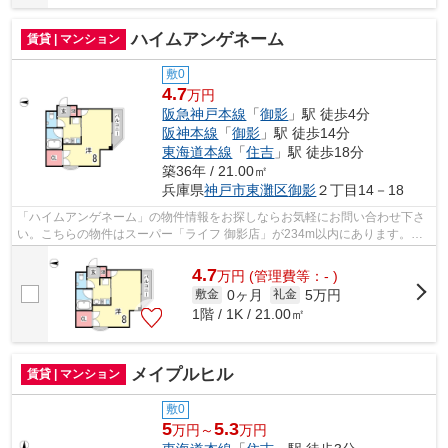
ハイムアンゲネーム
賃貸 | マンション
敷0
4.7
万円
阪急神戸本線
「
御影
」駅 徒歩4分
阪神本線
「
御影
」駅 徒歩14分
東海道本線
「
住吉
」駅 徒歩18分
築36年 / 21.00㎡
兵庫県
神戸市東灘区
御影
２丁目14－18
「ハイムアンゲネーム」の物件情報をお探しならお気軽にお問い合わせ下さ
い。こちらの物件はスーパー「ライフ 御影店」が234m以内にあります。こ
ちらの物件はマンションです。魅力も多...
4.7
万
円
(管理費等：- )
0ヶ月
5万円
敷金
礼金
1階 / 1K / 21.00㎡
メイプルヒル
賃貸 | マンション
敷0
5
5.3
万円～
万円