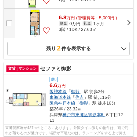
6.8
万
円
(管理費等：5,000円 )
0万円
1ヶ月
敷金
礼金
3階 / 1DK / 27.63㎡
2
残り
件を表示する
セファミ御影
賃貸 | マンション
敷0
6.6
万円
阪神本線
「
御影
」駅 徒歩2分
東海道本線
「
住吉
」駅 徒歩15分
阪急神戸本線
「
御影
」駅 徒歩16分
築26年 / 23.32㎡
兵庫県
神戸市東灘区
御影本町
６丁目12－
13
東灘警察署が487mのところにあります。外観タイル張りの物件は、雨で汚
れが落ちるのが魅力です。場所が平坦なのは、ランニングをする上で抑えた