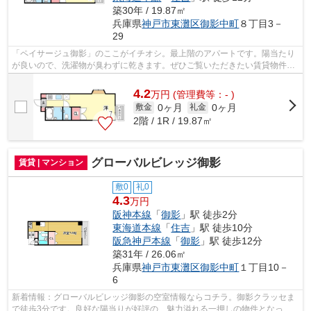
築30年 / 19.87㎡
兵庫県
神戸市東灘区
御影中町
８丁目3－
29
「ペイサージュ御影」のここがイチオシ。最上階のアパートです。陽当たり
が良いので、洗濯物が臭わずに乾きます。ぜひご覧いただきたい賃貸物件で
す。できるだけ早めに不動産情報を集...
4.2
万
円
(管理費等：- )
0ヶ月
0ヶ月
敷金
礼金
2階 / 1R / 19.87㎡
グローバルビレッジ御影
賃貸 | マンション
敷0
礼0
4.3
万円
阪神本線
「
御影
」駅 徒歩2分
東海道本線
「
住吉
」駅 徒歩10分
阪急神戸本線
「
御影
」駅 徒歩12分
築31年 / 26.06㎡
兵庫県
神戸市東灘区
御影中町
１丁目10－
6
新着情報：グローバルビレッジ御影の空室情報ならコチラ。御影クラッセま
で徒歩3分です。良好な陽当りが好評の、魅力溢れる一押しの物件となって