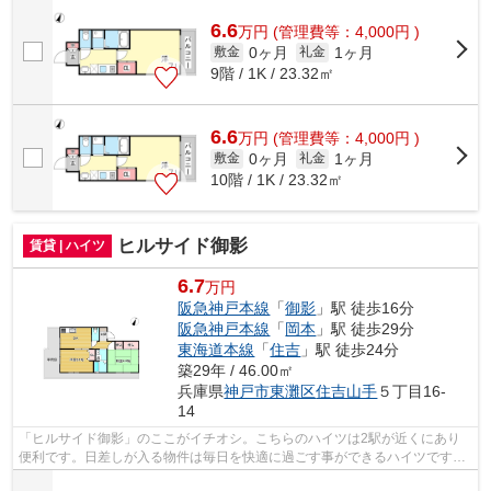
いポイントですね。多くの方にご好評を...
6.6
万
円
(管理費等：4,000円 )
0ヶ月
1ヶ月
敷金
礼金
9階 / 1K / 23.32㎡
6.6
万
円
(管理費等：4,000円 )
0ヶ月
1ヶ月
敷金
礼金
10階 / 1K / 23.32㎡
ヒルサイド御影
賃貸 | ハイツ
6.7
万円
阪急神戸本線
「
御影
」駅 徒歩16分
阪急神戸本線
「
岡本
」駅 徒歩29分
東海道本線
「
住吉
」駅 徒歩24分
築29年 / 46.00㎡
兵庫県
神戸市東灘区
住吉山手
５丁目16-
14
「ヒルサイド御影」のここがイチオシ。こちらのハイツは2駅が近くにあり
便利です。日差しが入る物件は毎日を快適に過ごす事ができるハイツです。
多くの方にご好評をいただいている、清...