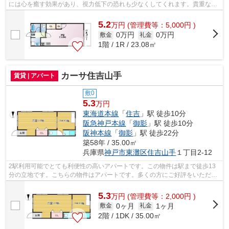
には心を癒す効果があり、視力低下の恐れも少なくしてくれます。貴重な時
間を大切にしたいビジネスマンにおす...
5.2
万
円
(管理費等：5,000円 )
0万円
0万円
敷金
礼金
1階 / 1R / 23.08㎡
カーサ住吉山手
賃貸 | アパート
敷0
5.3
万円
東海道本線
「
住吉
」駅 徒歩10分
阪急神戸本線
「
御影
」駅 徒歩10分
阪神本線
「
御影
」駅 徒歩22分
築58年 / 35.00㎡
兵庫県
神戸市東灘区
住吉山手
１丁目2-12
2駅利用可能でとても利便性の高いアパートです。この物件は駅まで徒歩13
分の立地です。こちらの物件はアパートです。多くの方にご好評をいただい
ている、清潔感のある賃貸物件です。賃...
5.3
万
円
(管理費等：2,000円 )
0ヶ月
1ヶ月
敷金
礼金
2階 / 1DK / 35.00㎡