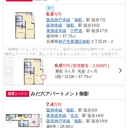
敷0
6.9
万円
阪急神戸本線
「
御影
」駅 徒歩7分
阪神本線
「
御影
」駅 徒歩16分
東海道本線
「
六甲道
」駅 徒歩17分
築30年 / 37.75㎡
兵庫県
神戸市東灘区
御影
３丁目20－2
「杣御影ハイム」のここがイチオシ。陽当たりが良好な物件です。こちらの
物件はアパートです。新しい日々を送るにふさわしい、きれいな室内です。
当社スタッフが地域の賃貸情報をご提...
6.9
万
円
(管理費等：3,000円 )
0ヶ月
2ヶ月
敷金
礼金
1階 / 2LDK / 37.75㎡
みだ六アパートメント御影
賃貸 | ハイツ
7.4
万円
阪神本線
「
御影
」駅 徒歩3分
東海道本線
「
住吉
」駅 徒歩14分
阪急神戸本線
「
御影
」駅 徒歩19分
築6年 / 28.60㎡