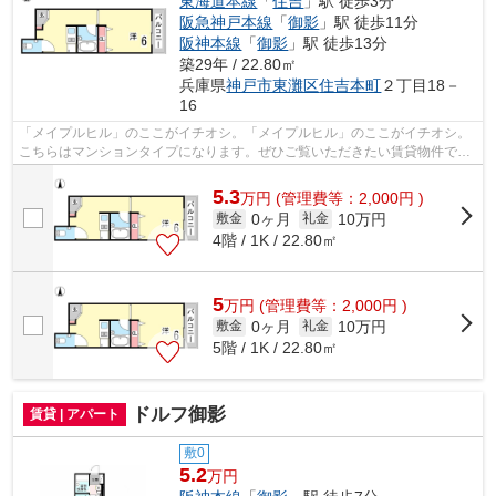
東海道本線
「
住吉
」駅 徒歩3分
阪急神戸本線
「
御影
」駅 徒歩11分
阪神本線
「
御影
」駅 徒歩13分
築29年 / 22.80㎡
兵庫県
神戸市東灘区
住吉本町
２丁目18－
16
「メイプルヒル」のここがイチオシ。「メイプルヒル」のここがイチオシ。
こちらはマンションタイプになります。ぜひご覧いただきたい賃貸物件で
す。神戸市東灘区エリアと東海道本線住...
5.3
万
円
(管理費等：2,000円 )
0ヶ月
10万円
敷金
礼金
4階 / 1K / 22.80㎡
5
万
円
(管理費等：2,000円 )
0ヶ月
10万円
敷金
礼金
5階 / 1K / 22.80㎡
ドルフ御影
賃貸 | アパート
敷0
5.2
万円