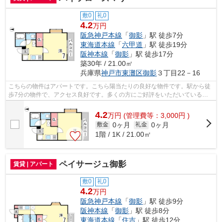
敷0
礼0
4.2
万円
阪急神戸本線
「
御影
」駅 徒歩7分
東海道本線
「
六甲道
」駅 徒歩19分
阪神本線
「
御影
」駅 徒歩17分
築30年 / 21.00㎡
兵庫県
神戸市東灘区
御影
３丁目22－16
こちらの物件はアパートです。こちら陽当たりの良好な物件です。駅から徒
歩7分の物件で、アクセス良好です。多くの方にご好評をいただいている、
清潔感のある賃貸物件です。神戸市東灘...
4.2
万
円
(管理費等：3,000円 )
0ヶ月
0ヶ月
敷金
礼金
1階 / 1K / 21.00㎡
ペイサージュ御影
賃貸 | アパート
敷0
礼0
4.2
万円
阪急神戸本線
「
御影
」駅 徒歩9分
阪神本線
「
御影
」駅 徒歩8分
東海道本線
「
住吉
」駅 徒歩12分