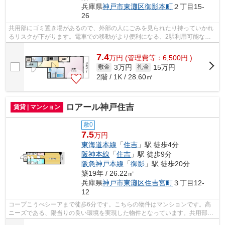
兵庫県
神戸市東灘区
御影本町
２丁目15-
26
共用部にゴミ置き場があるので、外部の人にごみを見られたり持っていかれ
るリスクが下がります。電車での移動がより便利になる、2駅利用可能な物
件です。駅まで平坦な場所で移動もラク...
7.4
万
円
(管理費等：6,500円 )
3万円
15万円
敷金
礼金
2階 / 1K / 28.60㎡
ロアール神戸住吉
賃貸 | マンション
敷0
7.5
万円
東海道本線
「
住吉
」駅 徒歩4分
阪神本線
「
住吉
」駅 徒歩9分
阪急神戸本線
「
御影
」駅 徒歩20分
築19年 / 26.22㎡
兵庫県
神戸市東灘区
住吉宮町
３丁目12-
12
コープこうべシーアまで徒歩6分です。こちらの物件はマンションです。高
ニーズである、陽当りの良い環境を実現した物件となっています。共用部に
はエレベータ・敷地内ごみ置き場などが...