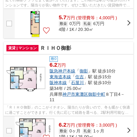
ンションです。陽当りが良い物件です。ぜひご覧いただきたい賃貸物件で
す。当社スタッフが地域の賃貸情報をご...
5.7
万
円
(管理費等：4,000円 )
0万円
6万円
敷金
礼金
4階 / 1K / 20.30㎡
ＲＩＨＯ御影
賃貸 | マンション
敷0
6.2
万円
阪急神戸本線
「
御影
」駅 徒歩10分
東海道本線
「
住吉
」駅 徒歩15分
阪神本線
「
石屋川
」駅 徒歩10分
築34年 / 25.00㎡
兵庫県
神戸市東灘区
御影中町
８丁目4－
11
「ＲＩＨＯ御影」のここがイチオシ。陽当たりが良いので、冬も暖かく快適
に過ごすことができます。行く先に応じて経路を選べる、2駅利用可能な物
件です。多くの方にご好評をいただいて...
6.2
万
円
(管理費等：3,000円 )
0ヶ月
1ヶ月
敷金
礼金
1階 / 1K / 25.00㎡