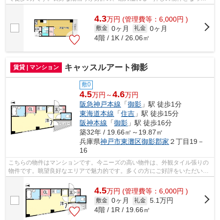
います。多くの方にご好評をいただいて...
4.3
万
円
(管理費等：6,000円 )
0ヶ月
0ヶ月
敷金
礼金
4階 / 1K / 26.06㎡
キャッスルアート御影
賃貸 | マンション
敷0
4.5
4.6
万円～
万円
阪急神戸本線
「
御影
」駅 徒歩1分
東海道本線
「
住吉
」駅 徒歩15分
阪神本線
「
御影
」駅 徒歩16分
築32年 / 19.66㎡～19.87㎡
兵庫県
神戸市東灘区
御影郡家
２丁目19－
16
こちらの物件はマンションです。今ニーズの高い物件は、外観タイル張りの
物件です。眺望良好なエリアで魅力的です。多くの方にご好評をいただいて
いる、清潔感のある賃貸物件です。神...
4.5
万
円
(管理費等：6,000円 )
0ヶ月
5.1万円
敷金
礼金
4階 / 1R / 19.66㎡