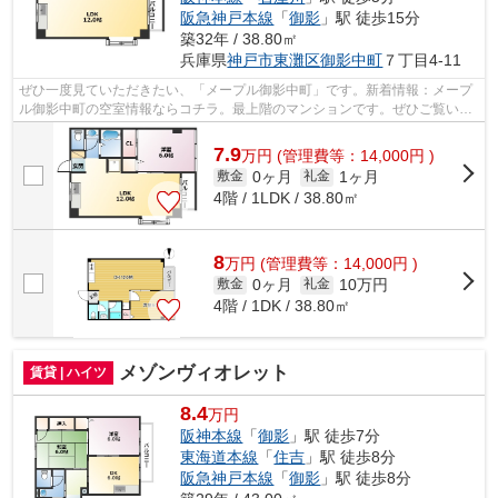
阪急神戸本線
「
御影
」駅 徒歩15分
築32年 / 38.80㎡
兵庫県
神戸市東灘区
御影中町
７丁目4-11
ぜひ一度見ていただきたい、「メープル御影中町」です。新着情報：メープ
ル御影中町の空室情報ならコチラ。最上階のマンションです。ぜひご覧いた
だきたい賃貸物件です。神戸市東灘区...
7.9
万
円
(管理費等：14,000円 )
0ヶ月
1ヶ月
敷金
礼金
4階 / 1LDK / 38.80㎡
8
万
円
(管理費等：14,000円 )
0ヶ月
10万円
敷金
礼金
4階 / 1DK / 38.80㎡
メゾンヴィオレット
賃貸 | ハイツ
8.4
万円
阪神本線
「
御影
」駅 徒歩7分
東海道本線
「
住吉
」駅 徒歩8分
阪急神戸本線
「
御影
」駅 徒歩8分