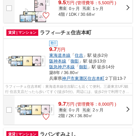
9.5
万
円
(管理費等：5,500円 )
0ヶ月
1ヶ月
敷金
礼金
4階 / 1DK / 30.68㎡
ラフィ―チェ住吉本町
賃貸 | マンション
敷0
9.7
万円
東海道本線
「
住吉
」駅 徒歩2分
阪神本線
「
御影
」駅 徒歩13分
阪急神戸本線
「
御影
」駅 徒歩14分
築8年 / 36.80㎡
兵庫県
神戸市東灘区
住吉本町
２丁目13-7
ラフィ―チェ住吉本町：東海道本線住吉駅にも近くて便利。三菱東京UFJ銀
行 住吉支店だったら歩いてすぐ(徒歩5分)。周辺には、徒歩2分で利用できる
駅があります。多くの方にご好評をいた...
9.7
万
円
(管理費等：8,000円 )
0ヶ月
2ヶ月
敷金
礼金
2階 / 2K / 36.80㎡
ラパンすみよし
賃貸 | マンション