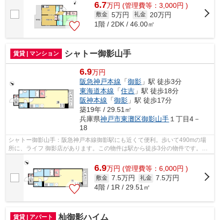
6.7
万
円
(管理費等：3,000円 )
5万円
20万円
敷金
礼金
1階 / 2DK / 46.00㎡
シャトー御影山手
賃貸 | マンション
6.9
万円
阪急神戸本線
「
御影
」駅 徒歩3分
東海道本線
「
住吉
」駅 徒歩18分
阪神本線
「
御影
」駅 徒歩17分
築19年 / 29.51㎡
兵庫県
神戸市東灘区
御影山手
１丁目4－
18
シャトー御影山手：阪急神戸本線御影駅にも近くて便利。歩いて490mの場
所に、ライフ 御影店があります。この物件は駅から徒歩3分の物件です。ぜ
ひご覧いただきたい賃貸物件です。当社...
6.9
万
円
(管理費等：6,000円 )
7.5万円
7.5万円
敷金
礼金
4階 / 1R / 29.51㎡
杣御影ハイム
賃貸 | アパート