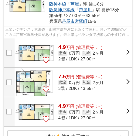
阪神本線
「
芦屋
」駅 徒歩8分
阪急神戸本線
「
芦屋川
」駅 徒歩18分
築55年 / 27.00㎡～43.55㎡
兵庫県
芦屋市
宮塚町
15-5
三楽レジデンス：東海道・山陽本線芦屋にも近くて便利。歩いて308mのと
ころに芦屋宮塚郵便局があります。最上階はベランダで洗濯もの干す時通り
から姿を見られにくいです。中古の物件...
4.9
万
円
(管理費等：- )
0万円
2ヶ月
敷金
礼金
2階 / 1DK / 27.00㎡
7.5
万
円
(管理費等：- )
0万円
2ヶ月
敷金
礼金
3階 / 2DK / 43.55㎡
4.9
万
円
(管理費等：- )
0万円
2ヶ月
敷金
礼金
4階 / 1DK / 27.00㎡