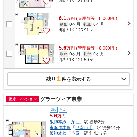
2階 / 1K / 27.06㎡
6.1
万
円
(管理費等：8,000円 )
0ヶ月
0ヶ月
敷金
礼金
4階 / 1K / 25.91㎡
5.6
万
円
(管理費等：8,000円 )
0ヶ月
0ヶ月
敷金
礼金
7階 / 1K / 21.59㎡
1
残り
件を表示する
グラーツィア東灘
賃貸 | マンション
敷0
礼0
5.6
万円
阪神本線
「
深江
」駅 徒歩2分
東海道本線
「
甲南山手
」駅 徒歩14分
阪神本線
「
芦屋
」駅 徒歩17分