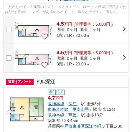
こだわりポイント満載のＥＸＥ ＡＳＨＩＹＡ。ローソン 芦屋川西店まで徒
歩5分と近場にコンビニがあるのもポイント。造りとデザインに関して、自
信をもって情報を提供できるマンショ...
4.5
万
円
(管理費等：5,000円 )
0ヶ月
1ヶ月
敷金
礼金
1階 / 1R / 20.00㎡
4.5
万
円
(管理費等：5,000円 )
0ヶ月
1ヶ月
敷金
礼金
3階 / 1R / 20.00㎡
ドル深江
賃貸 | アパート
敷0
礼0
4.7
万円
阪神本線
「
深江
」駅 徒歩3分
東海道本線
「
甲南山手
」駅 徒歩12分
阪神本線
「
芦屋
」駅 徒歩13分
築30年 / 28.45㎡
兵庫県
神戸市東灘区
深江本町
３丁目1-30