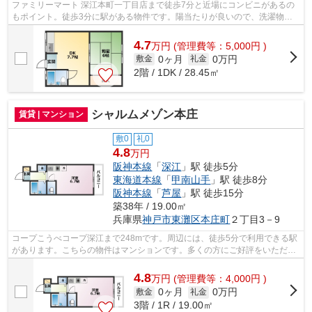
ファミリーマート 深江本町一丁目店まで徒歩7分と近場にコンビニがあるの
もポイント。徒歩3分に駅がある物件です。陽当たりが良いので、洗濯物が
臭わずに乾きます。新しい日々を送るに...
4.7
万
円
(管理費等：5,000円 )
0ヶ月
0万円
敷金
礼金
2階 / 1DK / 28.45㎡
シャルムメゾン本庄
賃貸 | マンション
敷0
礼0
4.8
万円
阪神本線
「
深江
」駅 徒歩5分
東海道本線
「
甲南山手
」駅 徒歩8分
阪神本線
「
芦屋
」駅 徒歩15分
築38年 / 19.00㎡
兵庫県
神戸市東灘区
本庄町
２丁目3－9
コープこうべコープ深江まで248mです。周辺には、徒歩5分で利用できる駅
があります。こちらの物件はマンションです。多くの方にご好評をいただい
ている、清潔感のある賃貸物件です。賃...
4.8
万
円
(管理費等：4,000円 )
0ヶ月
0万円
敷金
礼金
3階 / 1R / 19.00㎡