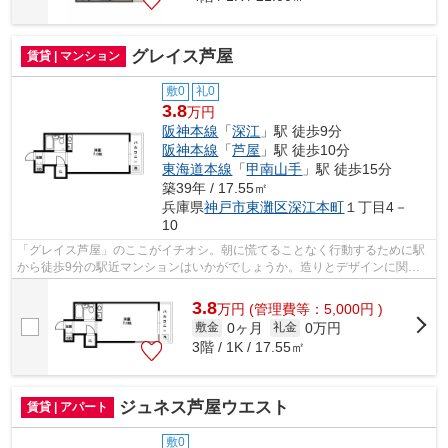
グレイス芦屋
賃貸 | マンション
敷0
礼0
3.8
万円
阪神本線
「
深江
」駅 徒歩9分
阪神本線
「
芦屋
」駅 徒歩10分
東海道本線
「
甲南山手
」駅 徒歩15分
築39年 / 17.55㎡
兵庫県
神戸市東灘区
深江本町
１丁目4－
10
「グレイス芦屋」のここがイチオシ。朝に慌てることなく行動するために駅
から徒歩9分の駅近マンションはいかがでしょうか。造りとデザインに関し
て、自信をもって情報を提供できるマン...
3.8
万
円
(管理費等：5,000円 )
0ヶ月
0万円
敷金
礼金
3階 / 1K / 17.55㎡
ジュネス芦屋ウエスト
賃貸 | アパート
敷0