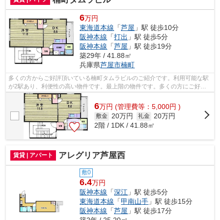
6
万円
東海道本線
「
芦屋
」駅 徒歩10分
阪神本線
「
打出
」駅 徒歩5分
阪神本線
「
芦屋
」駅 徒歩19分
築29年 / 41.88㎡
兵庫県
芦屋市
楠町
多くの方からご好評頂いている楠町タムラビルのご紹介です。利用可能な駅
が2駅あり、利便性の高い物件です。最上階の物件です。多くの方にご好評
をいただいている、清潔感のある賃貸物...
6
万
円
(管理費等：5,000円 )
20万円
20万円
敷金
礼金
2階 / 1DK / 41.88㎡
アレグリア芦屋西
賃貸 | アパート
敷0
6.4
万円
阪神本線
「
深江
」駅 徒歩5分
東海道本線
「
甲南山手
」駅 徒歩15分
阪神本線
「
芦屋
」駅 徒歩17分
築2年 / 25.20㎡