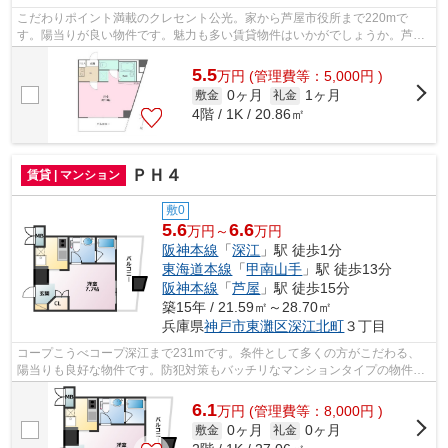
こだわりポイント満載のクレセント公光。家から芦屋市役所まで220mで
す。陽当りが良い物件です。魅力も多い賃貸物件はいかがでしょうか。芦屋
市エリアにある賃貸情報のことなら、地域...
5.5
万
円
(管理費等：5,000円 )
0ヶ月
1ヶ月
敷金
礼金
4階 / 1K / 20.86㎡
ＰＨ４
賃貸 | マンション
敷0
5.6
6.6
万円～
万円
阪神本線
「
深江
」駅 徒歩1分
東海道本線
「
甲南山手
」駅 徒歩13分
阪神本線
「
芦屋
」駅 徒歩15分
築15年 / 21.59㎡～28.70㎡
兵庫県
神戸市東灘区
深江北町
３丁目
コープこうべコープ深江まで231mです。条件として多くの方がこだわる、
陽当りも良好な物件です。防犯対策もバッチリなマンションタイプの物件で
す。新しい日々を送るにふさわしい、き...
6.1
万
円
(管理費等：8,000円 )
0ヶ月
0ヶ月
敷金
礼金