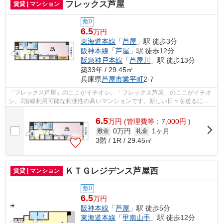
フレックス芦屋
賃貸 | マンション
敷0
6.5
万円
東海道本線
「
芦屋
」駅 徒歩3分
阪神本線
「
芦屋
」駅 徒歩12分
阪急神戸本線
「
芦屋川
」駅 徒歩13分
築33年 / 29.45㎡
兵庫県
芦屋市
業平町
2-7
「フレックス芦屋」のここがイチオシ。「フレックス芦屋」のここがイチオ
シ。2沿線利用可能な利便性の高いマンションです。新しい日々を送るにふ
さわしい、きれいな室内です。できるだ...
6.5
万
円
(管理費等：7,000円 )
0万円
1ヶ月
敷金
礼金
3階 / 1R / 29.45㎡
ＫＴＧレジデンス芦屋西
賃貸 | マンション
敷0
6.5
万円
阪神本線
「
芦屋
」駅 徒歩5分
東海道本線
「
甲南山手
」駅 徒歩12分