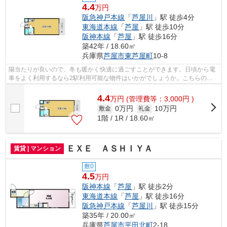
4.4
万円
阪急神戸本線
「
芦屋川
」駅 徒歩4分
東海道本線
「
芦屋
」駅 徒歩10分
阪神本線
「
芦屋
」駅 徒歩16分
築42年 / 18.60㎡
兵庫県
芦屋市
東芦屋町
10-8
陽当たりが良いので、冬も暖かく快適に過ごすことができます。日頃から電
車をよく利用するなら2駅利用可能な物件はいかがでしょうか。こちらの物
件はマンションです。ぜひご覧いただき...
4.4
万
円
(管理費等：3,000円 )
0万円
10万円
敷金
礼金
1階 / 1R / 18.60㎡
ＥＸＥ ＡＳＨＩＹＡ
賃貸 | マンション
敷0
4.5
万円
阪神本線
「
芦屋
」駅 徒歩2分
東海道本線
「
芦屋
」駅 徒歩16分
阪急神戸本線
「
芦屋川
」駅 徒歩15分
築35年 / 20.00㎡
兵庫県
芦屋市
平田北町
2-18