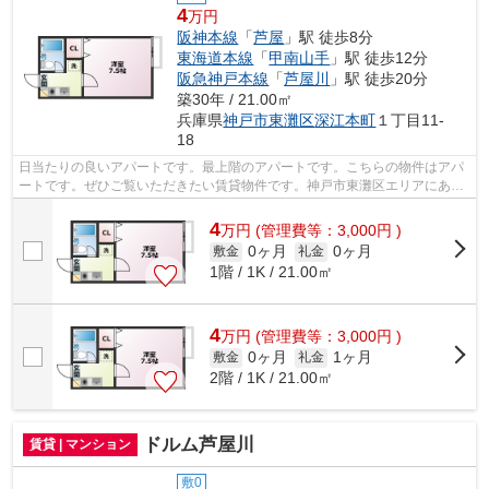
4
万円
阪神本線
「
芦屋
」駅 徒歩8分
東海道本線
「
甲南山手
」駅 徒歩12分
阪急神戸本線
「
芦屋川
」駅 徒歩20分
築30年 / 21.00㎡
兵庫県
神戸市東灘区
深江本町
１丁目11-
18
日当たりの良いアパートです。最上階のアパートです。こちらの物件はアパ
ートです。ぜひご覧いただきたい賃貸物件です。神戸市東灘区エリアにある
賃貸情報のことなら、地域に密着した...
4
万
円
(管理費等：3,000円 )
0ヶ月
0ヶ月
敷金
礼金
1階 / 1K / 21.00㎡
4
万
円
(管理費等：3,000円 )
0ヶ月
1ヶ月
敷金
礼金
2階 / 1K / 21.00㎡
ドルム芦屋川
賃貸 | マンション
敷0