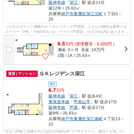
阪神本線
「
深江
」駅 徒歩11分
築12年 / 25.63㎡
兵庫県
神戸市東灘区
深江北町
１丁目6－
25
こだわりポイント満載のＫＴＧレジデンス芦屋西。こちらの物件は最寄りの
スーパー「PAL・YAMATO(パル・ヤマト) 芦屋店」が217m以内にあります。
2つの路線が利用可能で、どちらかの路線...
6.5
万
円
(管理費等：8,000円 )
0ヶ月
10万円
敷金
礼金
1階 / 1K / 25.63㎡
ＧＫレジデンス深江
賃貸 | マンション
敷0
6.7
万円
阪神本線
「
深江
」駅 徒歩4分
東海道本線
「
甲南山手
」駅 徒歩17分
阪神本線
「
芦屋
」駅 徒歩17分
築9年 / 26.83㎡
兵庫県
神戸市東灘区
深江南町
４丁目13－
22
目立つ外観と洗練された設計の内装を持つデザイナーズ。陽当りも良いの