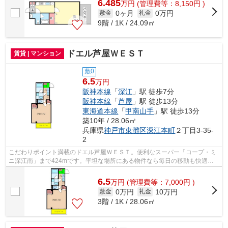
6.485
万
円
(管理費等：8,150円 )
0ヶ月
0万円
敷金
礼金
9階 / 1K / 24.09㎡
ドエル芦屋ＷＥＳＴ
賃貸 | マンション
敷0
6.5
万円
阪神本線
「
深江
」駅 徒歩7分
阪神本線
「
芦屋
」駅 徒歩13分
東海道本線
「
甲南山手
」駅 徒歩13分
築10年 / 28.06㎡
兵庫県
神戸市東灘区
深江本町
２丁目3-35-
2
こだわりポイント満載のドエル芦屋ＷＥＳＴ。便利なスーパー「コープ・ミ
ニ深江南」まで424mです。平坦な場所にある物件なら毎日の移動も快適で
す。多くの方にご好評をいただいている...
6.5
万
円
(管理費等：7,000円 )
0万円
10万円
敷金
礼金
3階 / 1K / 28.06㎡