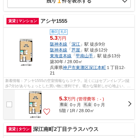
1
残り
件を表示する
アシヤ1555
賃貸 | マンション
敷0
礼0
5.3
万円
阪神本線
「
深江
」駅 徒歩9分
阪神本線
「
芦屋
」駅 徒歩12分
東海道本線
「
甲南山手
」駅 徒歩13分
築30年 / 28.00㎡
兵庫県
神戸市東灘区
深江本町
１丁目12-
21
新着情報：アシヤ1555の空室情報ならコチラ。近くにはセブンイレブン(徒
歩7分)がありちょっとした買い物に便利です。暖かな陽射しが心地よい、明
るい室内の物件となっています。多くの...
5.3
万
円
(管理費等：- )
0ヶ月
0ヶ月
敷金
礼金
5階 / 1R / 28.00㎡
深江南町2丁目テラスハウス
賃貸 | タウン