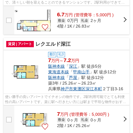
で、清々しい朝を迎えることのできるマンションです。2駅利用ができて、
電車での移動に役立つ物件です。魅力も多...
6.7
万
円
(管理費等：5,000円 )
0万円
2ヶ月
敷金
礼金
4階 / 1K / 26.83㎡
レクエルド深江
賃貸 | アパート
敷0
礼0
7
7.2
万円～
万円
阪神本線
「
深江
」駅 徒歩5分
東海道本線
「
甲南山手
」駅 徒歩12分
阪神本線
「
芦屋
」駅 徒歩12分
築3年 / 25.26㎡～26.23㎡
兵庫県
神戸市東灘区
深江本町
２丁目3-16
使い勝手の良いアパートでイチオシの物件です。2駅利用可能でとても利便
性の高いアパートです。楽に駅へ行きたい方には駅まで平坦な物件がおすす
めです。徒歩7分に駅のある、ニーズの...
7
万
円
(管理費等：5,000円 )
0ヶ月
0ヶ月
敷金
礼金
2階 / 1K / 25.26㎡