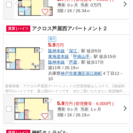
0ヶ月
0万円
敷金
礼金
3階 / 1K / 26.34㎡
アクロス芦屋西アパートメント２
賃貸 | ハイツ
敷0
5.9
万円
阪神本線
「
深江
」駅 徒歩5分
東海道本線
「
甲南山手
」駅 徒歩15分
阪神本線
「
芦屋
」駅 徒歩17分
築11年 / 26.19㎡
兵庫県
神戸市東灘区
深江南町
４丁目12－
10
新着情報：アクロス芦屋西アパートメントの空室情報ならコチラ。2路線利
用可のハイツです。最上階のハイツです。ぜひご覧いただきたい賃貸物件で
す。神戸市東灘区エリアにある賃貸情報...
5.9
万
円
(管理費等：6,000円 )
0ヶ月
1ヶ月
敷金
礼金
3階 / 1K / 26.19㎡
楠町タムラビル
賃貸 | ハイツ