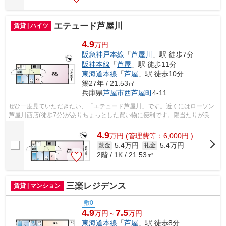
エテュード芦屋川
賃貸 | ハイツ
4.9
万円
阪急神戸本線
「
芦屋川
」駅 徒歩7分
阪神本線
「
芦屋
」駅 徒歩11分
東海道本線
「
芦屋
」駅 徒歩10分
築27年 / 21.53㎡
兵庫県
芦屋市
西芦屋町
4-11
ぜひ一度見ていただきたい、「エテュード芦屋川」です。近くにはローソン
芦屋川西店(徒歩7分)がありちょっとした買い物に便利です。陽当たりが良好
な物件は梅雨時期の湿気もたまりに...
4.9
万
円
(管理費等：6,000円 )
5.4万円
5.4万円
敷金
礼金
2階 / 1K / 21.53㎡
三楽レジデンス
賃貸 | マンション
敷0
4.9
7.5
万円～
万円
東海道本線
「
芦屋
」駅 徒歩8分