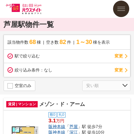
芦屋駅物件一覧
68
82
1～30
該当物件数
棟
空き数
件
棟を表示
駅で絞り込む
変更
変更
絞り込み条件：
なし
空室のみ
メゾン・ド・アーム
賃貸 | マンション
敷0
礼0
3.1
万円
阪神本線
「
芦屋
」駅 徒歩7分
阪神本線
「
深江
」駅 徒歩10分