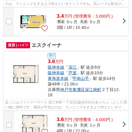
のは、ランニングをする上で抑えたいポイントですね。高ニーズな駅近の物
件で、徒歩1分で駅に行くことができます...
3.4
万
円
(管理費等：3,000円 )
0ヶ月
0ヶ月
敷金
礼金
3階 / 1R / 15.40㎡
エスクイーナ
賃貸 | ハイツ
敷0
3.6
万円
阪神本線
「
深江
」駅 徒歩9分
阪神本線
「
芦屋
」駅 徒歩10分
東海道本線
「
甲南山手
」駅 徒歩14分
築48年 / 21.00㎡
兵庫県
神戸市東灘区
深江南町
２丁目12-
18
近くにはファミリーマート 深江本町一丁目店(徒歩5分)がありちょっとした買
い物に便利です。場所が平坦なのは、ランニングをする上で抑えたいポイン
トですね。近くに駅が2つあるため、...
3.6
万
円
(管理費等：4,000円 )
0ヶ月
1ヶ月
敷金
礼金
4階 / 1R / 21.00㎡