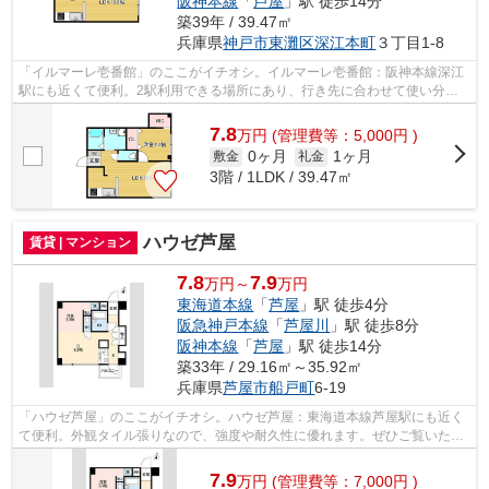
阪神本線
「
芦屋
」駅 徒歩14分
築39年 / 39.47㎡
兵庫県
神戸市東灘区
深江本町
３丁目1-8
「イルマーレ壱番館」のここがイチオシ。イルマーレ壱番館：阪神本線深江
駅にも近くて便利。2駅利用できる場所にあり、行き先に合わせて使い分け
ができます。多くの方にご好評をいただ...
7.8
万
円
(管理費等：5,000円 )
0ヶ月
1ヶ月
敷金
礼金
3階 / 1LDK / 39.47㎡
ハウゼ芦屋
賃貸 | マンション
7.8
7.9
万円～
万円
東海道本線
「
芦屋
」駅 徒歩4分
阪急神戸本線
「
芦屋川
」駅 徒歩8分
阪神本線
「
芦屋
」駅 徒歩14分
築33年 / 29.16㎡～35.92㎡
兵庫県
芦屋市
船戸町
6-19
「ハウゼ芦屋」のここがイチオシ。ハウゼ芦屋：東海道本線芦屋駅にも近く
て便利。外観タイル張りなので、強度や耐久性に優れます。ぜひご覧いただ
きたい賃貸物件です。芦屋市エリアに...
7.9
万
円
(管理費等：7,000円 )