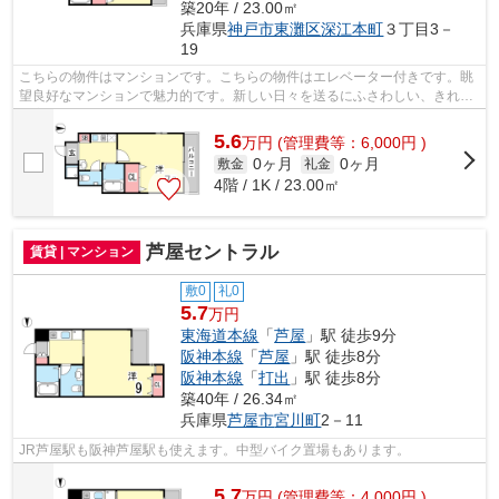
築20年 / 23.00㎡
兵庫県
神戸市東灘区
深江本町
３丁目3－
19
こちらの物件はマンションです。こちらの物件はエレベーター付きです。眺
望良好なマンションで魅力的です。新しい日々を送るにふさわしい、きれい
な室内です。当社スタッフが地域の賃...
5.6
万
円
(管理費等：6,000円 )
0ヶ月
0ヶ月
敷金
礼金
4階 / 1K / 23.00㎡
芦屋セントラル
賃貸 | マンション
敷0
礼0
5.7
万円
東海道本線
「
芦屋
」駅 徒歩9分
阪神本線
「
芦屋
」駅 徒歩8分
阪神本線
「
打出
」駅 徒歩8分
築40年 / 26.34㎡
兵庫県
芦屋市
宮川町
2－11
JR芦屋駅も阪神芦屋駅も使えます。中型バイク置場もあります。
5.7
万
円
(管理費等：4,000円 )