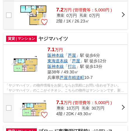
7.2
万
円
(管理費等：5,000円 )
0万円
0万円
敷金
礼金
2階 / 1K / 26.23㎡
ヤジマハイツ
賃貸 | マンション
7.1
万円
阪神本線
「
芦屋
」駅 徒歩6分
東海道本線
「
芦屋
」駅 徒歩12分
阪神本線
「
打出
」駅 徒歩13分
築38年 / 49.30㎡
兵庫県
芦屋市
精道町
10-7
「ヤジマハイツ」の物件情報をお探しならお気軽にお問い合わせ下さい。
「ヤジマハイツ」のここがイチオシ。こちらの物件はマンションです。新し
い日々を送るにふさわしい、きれいな室...
7.1
万
円
(管理費等：5,000円 )
10万円
30万円
敷金
礼金
4階 / 2DK / 49.30㎡