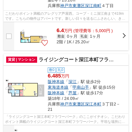
兵庫県
神戸市東灘区
深江南町
４丁目
こだわりポイント満載のアレグリア芦屋西。コープ・ミニ深江南まで419m
です。こちらの物件はアパートです。新しい日々を送るにふさわしい、きれ
いな室内です。神戸市東灘区エリアにあ...
6.4
万
円
(管理費等：5,000円 )
0ヶ月
1ヶ月
敷金
礼金
2階 / 1K / 25.20㎡
ライジングコート深江本町フラワーパーク
賃貸 | マンション
敷0
礼0
6.485
万円
阪神本線
「
深江
」駅 徒歩2分
東海道本線
「
甲南山手
」駅 徒歩15分
阪神本線
「
芦屋
」駅 徒歩17分
築18年 / 24.09㎡
兵庫県
神戸市東灘区
深江本町
３丁目2－
21
「ライジングコート深江本町フラワーパーク」のここがイチオシ。こだわり
ポイント満載のライジングコート深江本町フラワーパーク。平坦な場所にあ
るマンションなら毎日の移動も快適で...