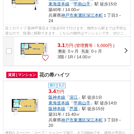
東海道本線
「
甲南山手
」駅 徒歩15分
築40年 / 14.00㎡
兵庫県
神戸市東灘区
深江本町
１丁目3－
24
近くのライフ 阪神芦屋店まで徒歩3分で行けます。物件から駅までは平坦な
道なので、快適に移動できます。こちらの物件はマンションです。ぜひご覧
いただきたい賃貸物件です。神戸市東...
3.1
万
円
(管理費等：5,000円 )
0ヶ月
0ヶ月
敷金
礼金
3階 / 1R / 14.00㎡
花の希ハイツ
賃貸 | マンション
敷0
礼0
3.4
万円
阪神本線
「
深江
」駅 徒歩1分
東海道本線
「
甲南山手
」駅 徒歩14分
阪神本線
「
芦屋
」駅 徒歩15分
築31年 / 15.40㎡
兵庫県
神戸市東灘区
深江本町
３丁目8－
20
便利なスーパー「コープこうべコープ深江」まで286mです。場所が平坦な