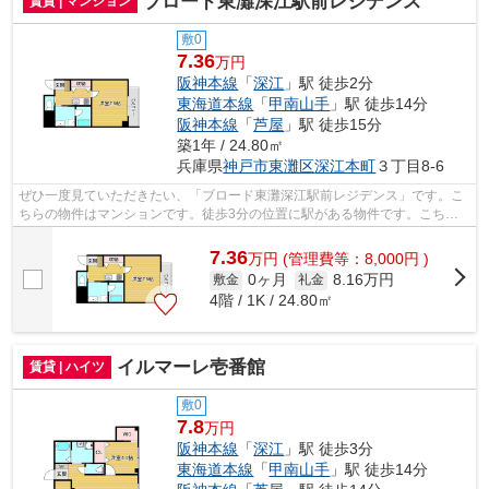
ブロード東灘深江駅前レジデンス
賃貸 | マンション
敷0
7.36
万円
阪神本線
「
深江
」駅 徒歩2分
東海道本線
「
甲南山手
」駅 徒歩14分
阪神本線
「
芦屋
」駅 徒歩15分
築1年 / 24.80㎡
兵庫県
神戸市東灘区
深江本町
３丁目8-6
ぜひ一度見ていただきたい、「ブロード東灘深江駅前レジデンス」です。こ
ちらの物件はマンションです。徒歩3分の位置に駅がある物件です。こちら
の物件にはエレベーターが付いています...
7.36
万
円
(管理費等：8,000円 )
0ヶ月
8.16万円
敷金
礼金
4階 / 1K / 24.80㎡
イルマーレ壱番館
賃貸 | ハイツ
敷0
7.8
万円
阪神本線
「
深江
」駅 徒歩3分
東海道本線
「
甲南山手
」駅 徒歩14分