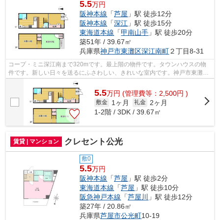
5.5
万円
阪神本線
「
芦屋
」駅 徒歩12分
阪神本線
「
深江
」駅 徒歩15分
東海道本線
「
甲南山手
」駅 徒歩20分
築51年 / 39.67㎡
兵庫県
神戸市東灘区
深江南町
２丁目8-31
コープ・ミニ深江南まで320mです。最上階の物件です。タウンハウスの物
件です。新しい日々を送るにふさわしい、きれいな室内です。神戸市東灘区
エリアにある賃貸情報のことなら、地域...
5.5
万
円
(管理費等：2,500円 )
1ヶ月
2ヶ月
敷金
礼金
1-2階 / 3DK / 39.67㎡
クレセント公光
賃貸 | マンション
敷0
5.5
万円
阪神本線
「
芦屋
」駅 徒歩2分
東海道本線
「
芦屋
」駅 徒歩10分
阪急神戸本線
「
芦屋川
」駅 徒歩12分
築27年 / 20.86㎡
兵庫県
芦屋市
公光町
10-19