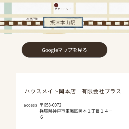
【甲南大学オススメ物件】
グランツ岡本
本山ヒルズ
サンハウス本山
アヴェニール岡本（レディースマンション）
TOZAWAコート
Googleマップを見る
ＢＥＲＧ（レディース専用）
【甲南女子大学オススメ物件】
リュミエール森南（レディースマンション）
ラフェブランシュ岡本（レディースマンショ
ハウスメイト岡本店 有限会社プラス
ン）
オプティ岡本山手
access
〒658-0072
サンハウス本山
兵庫県神戸市東灘区岡本１丁目１４－
TOZAWAコート
６
ＢＥＲＧ（レディース専用）