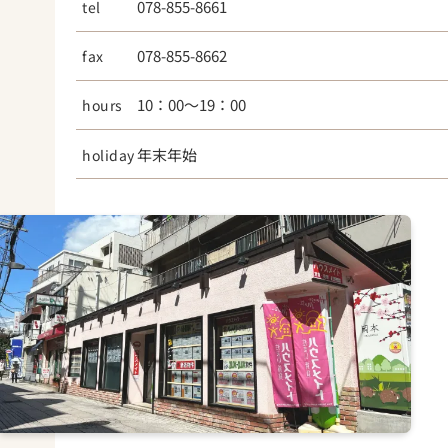
tel
078-855-8661
【神戸薬科大学オススメ物件】
オプティ岡本山手
fax
078-855-8662
リュミエール森南（レディースマンション）
TOZAWAコート
hours
10：00～19：00
フローレス岡本
サンハウス本山
holiday
年末年始
当社ハウスメイト岡本では、その他にもたく
さんの物件をお取り扱いしております。
入居時期、諸条件等の交渉もお任せくださ
い。
お気軽にご来店お待ちしております。