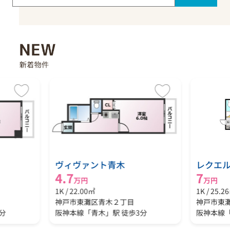
ヴィヴァント青木
レクエ
4.7
7
万円
万円
1K / 22.00㎡
1K / 25.2
神戸市東灘区青木２丁目
神戸市東
分
阪神本線「青木」駅 徒歩3分
阪神本線「