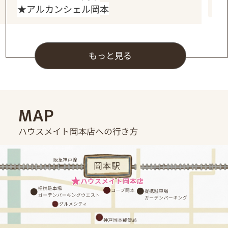
★アルカンシェル岡本
シルエラコウナンヤマテ
★エイシーオカモト
★フォリア岡本
★スリール岡本
■リーズナブルなおススメ物件
もっと見る
東灘プレイス
※先着順となっております。
リュエル岡本
内覧希望の際は、お早めにお問い合わせくだ
さいませ。
即日内覧可能です。
■人気エリアの綺麗な物件
L’ｓステューディオ岡本
2026-03-01
ブリックス本山
【新入学生向けオススメ物件特
集】
いつでもお部屋のご案内が可能です。
お気軽にお問合せくださいませ。