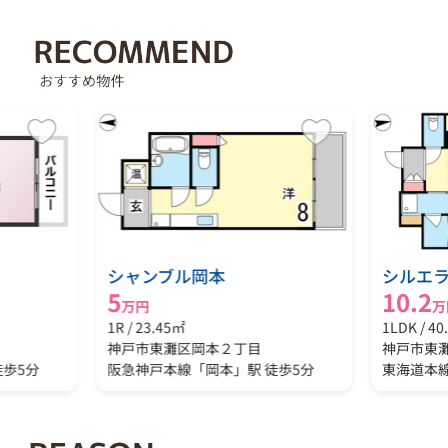
シャンブル岡本
シルエ
5
10.2
万円
万
1R / 23.45㎡
1LDK / 4
神戸市東灘区岡本２丁目
神戸市東
徒歩5分
阪急神戸本線「岡本」駅 徒歩5分
東海道本線