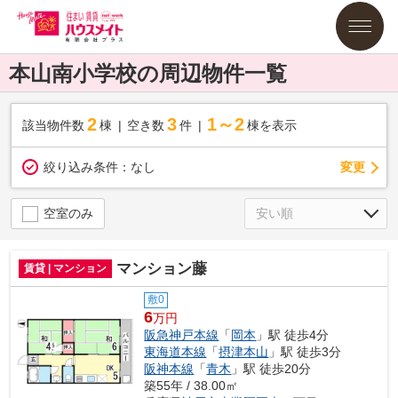
本山南小学校の周辺物件一覧
2
3
1～2
該当物件数
棟
空き数
件
棟を表示
変更
絞り込み条件：
なし
空室のみ
マンション藤
賃貸 | マンション
敷0
6
万円
阪急神戸本線
「
岡本
」駅 徒歩4分
東海道本線
「
摂津本山
」駅 徒歩3分
阪神本線
「
青木
」駅 徒歩20分
築55年 / 38.00㎡