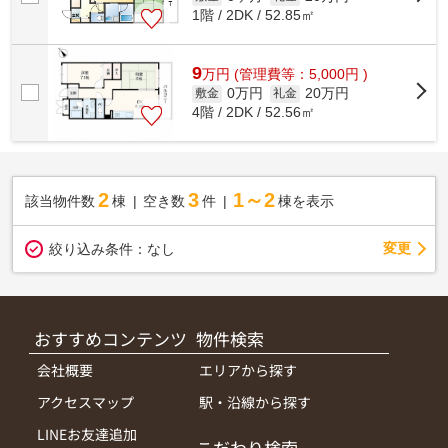
1階 / 2DK / 52.85㎡
9
万
円
(管理費等：5,000円 )
0万円
20万円
敷金
礼金
4階 / 2DK / 52.56㎡
2
3
1～2
該当物件数
棟
空き数
件
棟を表示
変更
絞り込み条件：
なし
おすすめコンテンツ
物件検索
会社概要
エリアから探す
アクセスマップ
駅・沿線から探す
LINEお友達追加