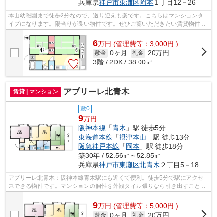
兵庫県
神戸市東灘区
岡本
１丁目12－26
本山幼稚園まで徒歩2分なので、送り迎えも楽です。こちらはマンションタ
イプになります。陽当りが良い物件です。ぜひご覧いただきたい賃貸物件で
す。神戸市東灘区エリアと阪急神戸本線...
6
万
円
(管理費等：3,000円 )
0ヶ月
20万円
敷金
礼金
3階 / 2DK / 38.00㎡
アプリーレ北青木
賃貸 | マンション
敷0
9
万円
阪神本線
「
青木
」駅 徒歩5分
東海道本線
「
摂津本山
」駅 徒歩13分
阪急神戸本線
「
岡本
」駅 徒歩18分
築30年 / 52.56㎡～52.85㎡
兵庫県
神戸市東灘区
北青木
２丁目5－18
アプリーレ北青木：阪神本線青木駅にも近くて便利。徒歩5分で駅にアクセ
スできる物件です。マンションの個性を外観タイル張りなら引き出すことが
できます。新しい日々を送るにふさわし...
9
万
円
(管理費等：5,000円 )
0ヶ月
20万円
敷金
礼金