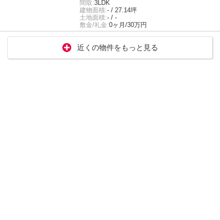
間取:
3LDK
建物面積:
- / 27.14坪
土地面積:
- / -
敷金/礼金:
0ヶ月/30万円
近くの物件をもっと見る