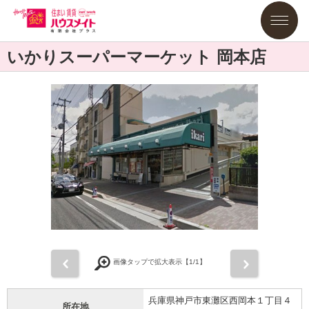
いかりスーパーマーケット 岡本店
前
次
画像タップで拡大表示【
1
/1】
兵庫県神戸市東灘区西岡本１丁目４
所在地