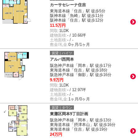
カーサセレーナ住吉
東海道本線「住吉」駅 徒歩5分
阪神本線「魚崎」駅 徒歩11分
阪神本線「住吉」駅 徒歩12分
11.5万円
間取:
1LDK
建物面積:
- / 10.66坪
土地面積:
- / -
敷金/礼金:
0ヶ月/1ヶ月
賃貸｜ハイツ
アルバ西岡本
阪急神戸本線「岡本」駅 徒歩17分
東海道本線「住吉」駅 徒歩18分
阪急神戸本線「御影」駅 徒歩16分
9.9万円
間取:
1LDK
建物面積:
- / 12.97坪
土地面積:
- / -
敷金/礼金:
1ヶ月/0ヶ月
賃貸｜タウン
東灘区岡本9丁目計画
阪急神戸本線「岡本」駅 徒歩13分
東海道本線「摂津本山」駅 徒歩16分
東海道本線「住吉」駅 徒歩19分
24万円