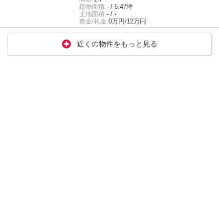
建物面積:
- / 6.47坪
土地面積:
- / -
敷金/礼金:
0万円/12万円
近くの物件をもっと見る