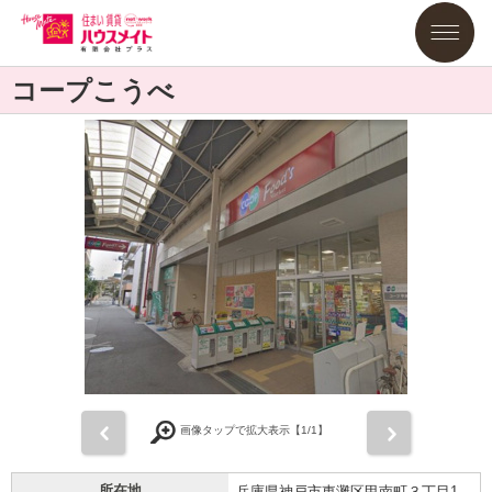
コープこうべ
前
次
画像タップで拡大表示【
1
/1】
所在地
兵庫県神戸市東灘区甲南町３丁目1