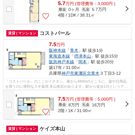
5.7
万
円
(管理費等：3,000円 )
0ヶ月
5.7万円
敷金
礼金
4階 / 1DK / 38.31㎡
コストバール
賃貸 | マンション
7.5
万円
阪神本線
「
青木
」駅 徒歩1分
東海道本線
「
摂津本山
」駅 徒歩15分
阪急神戸本線
「
岡本
」駅 徒歩20分
築17年 / 31.00㎡
兵庫県
神戸市東灘区
北青木
３丁目3-12
「コストバール」のここがイチオシ。家から484mのところに、薬や日用品
を買うのに便利なスギ薬局 本山南店があります。駅から徒歩1分というアク
セス良好な駅近物件はいかがですか。新...
7.5
万
円
(管理費等：5,000円 )
8万円
16万円
敷金
礼金
2階 / 1K / 31.00㎡
ケイズ本山
賃貸 | マンション