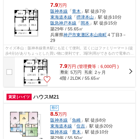
7.9
万円
阪神本線
「
青木
」駅 徒歩7分
東海道本線
「
摂津本山
」駅 徒歩10分
阪急神戸本線
「
岡本
」駅 徒歩15分
築29年 / 55.65㎡
兵庫県
神戸市東灘区
本山南町
４丁目3－
29
ケイズ本山：阪神本線青木駅にも近くて便利。近くにはファミリーマート(徒
歩4分)がありちょっとした買い物に便利です。3駅利用ができるので電車の利
用に役立つマンションです。魅力も...
7.9
万
円
(管理費等：6,000円 )
5万円
2ヶ月
敷金
礼金
4階 / 2LDK / 55.65㎡
ハウスM21
賃貸 | ハイツ
敷0
8.5
万円
阪神本線
「
魚崎
」駅 徒歩8分
東海道本線
「
住吉
」駅 徒歩20分
阪神本線
「
青木
」駅 徒歩10分
築29年 / 55.50㎡