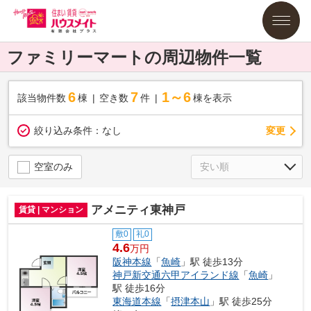
ファミリーマートの周辺物件一覧
6
7
1～6
該当物件数
棟
空き数
件
棟を表示
変更
絞り込み条件：
なし
空室のみ
アメニティ東神戸
賃貸 | マンション
敷0
礼0
4.6
万円
阪神本線
「
魚崎
」駅 徒歩13分
神戸新交通六甲アイランド線
「
魚崎
」
駅 徒歩16分
東海道本線
「
摂津本山
」駅 徒歩25分