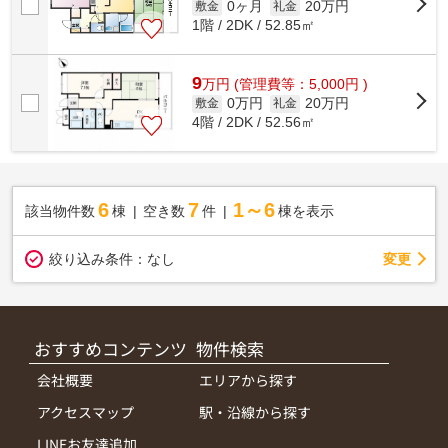
0ヶ月
20万円
敷金
礼金
1階 / 2DK / 52.85㎡
9
万
円
(管理費等：5,000円 )
0万円
20万円
敷金
礼金
4階 / 2DK / 52.56㎡
6
7
1～6
該当物件数
棟
空き数
件
棟を表示
変更
絞り込み条件：
なし
おすすめコンテンツ
物件検索
会社概要
エリアから探す
アクセスマップ
駅・沿線から探す
LINEお友達追加