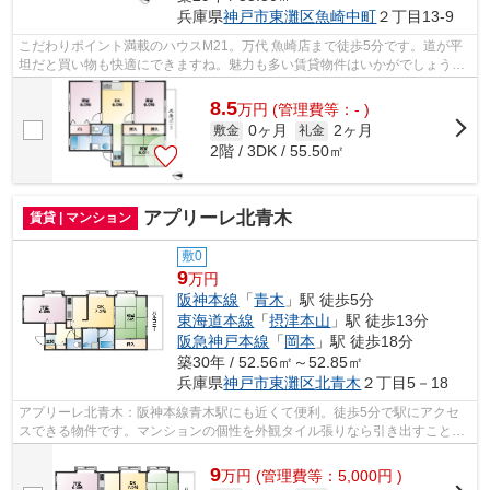
兵庫県
神戸市東灘区
魚崎中町
２丁目13-9
こだわりポイント満載のハウスM21。万代 魚崎店まで徒歩5分です。道が平
坦だと買い物も快適にできますね。魅力も多い賃貸物件はいかがでしょう
か。できるだけ早めに不動産情報を集めた...
8.5
万
円
(管理費等：- )
0ヶ月
2ヶ月
敷金
礼金
2階 / 3DK / 55.50㎡
アプリーレ北青木
賃貸 | マンション
敷0
9
万円
阪神本線
「
青木
」駅 徒歩5分
東海道本線
「
摂津本山
」駅 徒歩13分
阪急神戸本線
「
岡本
」駅 徒歩18分
築30年 / 52.56㎡～52.85㎡
兵庫県
神戸市東灘区
北青木
２丁目5－18
アプリーレ北青木：阪神本線青木駅にも近くて便利。徒歩5分で駅にアクセ
スできる物件です。マンションの個性を外観タイル張りなら引き出すことが
できます。新しい日々を送るにふさわし...
9
万
円
(管理費等：5,000円 )