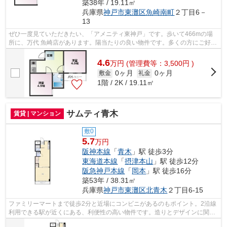
築38年 / 19.11㎡
兵庫県
神戸市東灘区
魚崎南町
２丁目6－
13
ぜひ一度見ていただきたい、「アメニティ東神戸」です。歩いて466mの場
所に、万代 魚崎店があります。陽当たりの良い物件です。多くの方にご好評
をいただいている、清潔感のある賃貸物...
4.6
万
円
(管理費等：3,500円 )
0ヶ月
0ヶ月
敷金
礼金
1階 / 2K / 19.11㎡
サムティ青木
賃貸 | マンション
敷0
5.7
万円
阪神本線
「
青木
」駅 徒歩3分
東海道本線
「
摂津本山
」駅 徒歩12分
阪急神戸本線
「
岡本
」駅 徒歩16分
築53年 / 38.31㎡
兵庫県
神戸市東灘区
北青木
２丁目6-15
ファミリーマートまで徒歩2分と近場にコンビニがあるのもポイント。2沿線
利用できる駅が近くにある、利便性の高い物件です。造りとデザインに関し
て、自信をもって情報を提供できるマ...