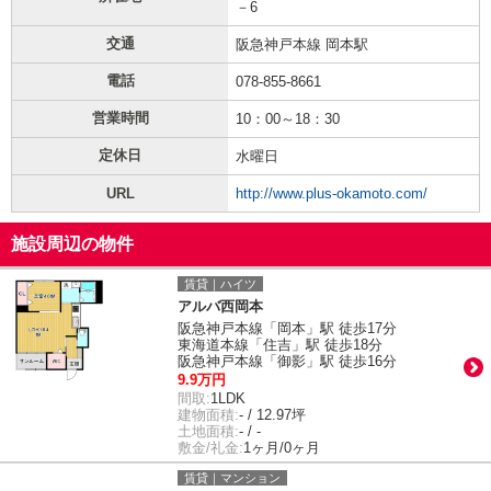
－6
交通
阪急神戸本線 岡本駅
電話
078-855-8661
営業時間
10：00～18：30
定休日
水曜日
URL
http://www.plus-okamoto.com/
施設周辺の物件
賃貸｜ハイツ
アルバ西岡本
阪急神戸本線「岡本」駅 徒歩17分
東海道本線「住吉」駅 徒歩18分
阪急神戸本線「御影」駅 徒歩16分
9.9万円
間取:
1LDK
建物面積:
- / 12.97坪
土地面積:
- / -
敷金/礼金:
1ヶ月/0ヶ月
賃貸｜マンション