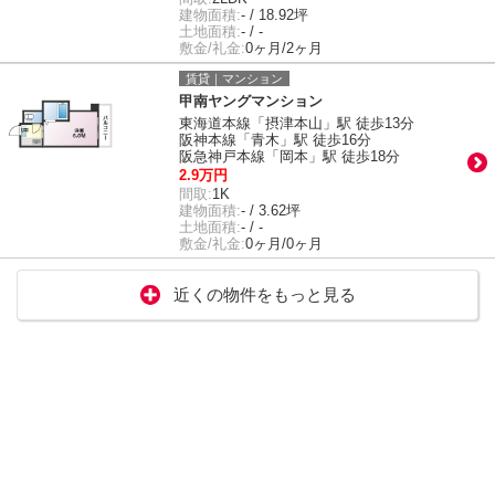
建物面積:
- / 18.92坪
土地面積:
- / -
敷金/礼金:
0ヶ月/2ヶ月
賃貸｜マンション
甲南ヤングマンション
東海道本線「摂津本山」駅 徒歩13分
阪神本線「青木」駅 徒歩16分
阪急神戸本線「岡本」駅 徒歩18分
2.9万円
間取:
1K
建物面積:
- / 3.62坪
土地面積:
- / -
敷金/礼金:
0ヶ月/0ヶ月
近くの物件をもっと見る