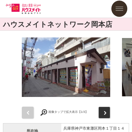
ハウスメイトネットワーク岡本店
前
次
画像タップで拡大表示【
1
/3】
兵庫県神戸市東灘区岡本１丁目１４
所在地