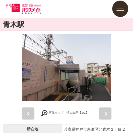
青木駅
前
次
画像タップで拡大表示【
1
/1】
所在地
兵庫県神戸市東灘区北青木３丁目２