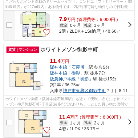
こだわりポイント満載のドリームハイツⅡ。コンビニ「ファミリーマート 御
影塚町店」が427m以内にある物件です。2駅利用可能な物件なので行動範囲
も広がります。ぜひご覧いただきたい賃...
7.9
万
円
(管理費等：6,000円 )
0ヶ月
1ヶ月
敷金
礼金
2階 / 2LDK＋1S(納戸) / 48.60㎡
ホワイトメゾン御影中町
賃貸 | マンション
11.4
万円
阪神本線
「
石屋川
」駅 徒歩5分
阪神本線
「
御影
」駅 徒歩7分
阪急神戸本線
「
御影
」駅 徒歩15分
築2年 / 36.75㎡
兵庫県
神戸市東灘区
御影中町
７丁目8-11
ホワイトメゾン御影：阪神本線石屋川駅にも近くて便利。近くにはセブンイ
レブン 神戸御影石町2丁目店(徒歩6分)がありちょっとした買い物に便利で
す。朝に慌てることなく行動するために...
11.4
万
円
(管理費等：8,000円 )
1ヶ月
2ヶ月
敷金
礼金
4階 / 1LDK / 36.75㎡