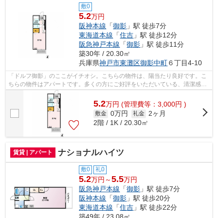
敷0
5.2
万円
阪神本線
「
御影
」駅 徒歩7分
東海道本線
「
住吉
」駅 徒歩12分
阪急神戸本線
「
御影
」駅 徒歩11分
築30年 / 20.30㎡
兵庫県
神戸市東灘区
御影中町
６丁目4-10
「ドルフ御影」のここがイチオシ。こちらの物件は、陽当たり良好です。こ
ちらの物件はアパートです。多くの方にご好評をいただいている、清潔感の
ある賃貸物件です。神戸市東灘区エリ...
5.2
万
円
(管理費等：3,000円 )
0万円
2ヶ月
敷金
礼金
2階 / 1K / 20.30㎡
ナショナルハイツ
賃貸 | アパート
敷0
礼0
5.2
5.5
万円～
万円
阪急神戸本線
「
御影
」駅 徒歩7分
阪神本線
「
御影
」駅 徒歩20分
東海道本線
「
住吉
」駅 徒歩22分
築49年 / 23.08㎡