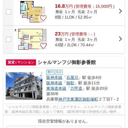
16.8
万
円
(管理費等：15,000円 )
1ヶ月
2ヶ月
敷金
礼金
8階 / 1LDK / 52.85㎡
23
万
円
(管理費等：- )
1ヶ月
3ヶ月
敷金
礼金
43階 / 2LDK / 70.44㎡
シャルマンフジ御影参番館
賃貸 | マンション
敷0
礼0
阪神本線
「
石屋川
」駅 徒歩4分
阪神本線
「
御影
」駅 徒歩11分
東海道本線
「
六甲道
」駅 徒歩20分
築36年
兵庫県
神戸市東灘区
御影塚町
２丁目7－2
「シャルマンフジ御影参番館」のここがイチオシ。シャルマンフジ御影参番
館：阪神本線石屋川駅にも近くて便利。2駅利用可能で利便性の高い物件で
す。多くの方にご好評をいただいている...
現在空室情報がありません。