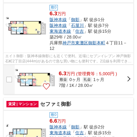
敷0
6.3
万円
阪神本線
「
御影
」駅 徒歩1分
阪神本線
「
石屋川
」駅 徒歩7分
東海道本線
「
住吉
」駅 徒歩15分
築29年 / 28.00㎡
兵庫県
神戸市東灘区
御影本町
４丁目11－
12
エイト御影：阪神本線御影にも近くて便利。近場にセブンイレブン 神戸御影
石町2丁目店(444m)があるので急な買い物にも便利です。2沿線を利用できま
すので、電車通勤の方に是非ご検討頂...
6.3
万
円
(管理費等：5,000円 )
0ヶ月
1ヶ月
敷金
礼金
7階 / 1K / 28.00㎡
セファミ御影
賃貸 | マンション
敷0
6.6
万円
阪神本線
「
御影
」駅 徒歩2分
東海道本線
「
住吉
」駅 徒歩15分