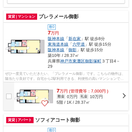
プレラメール御影
賃貸 | マンション
敷0
7
万円
阪神本線
「
新在家
」駅 徒歩8分
東海道本線
「
六甲道
」駅 徒歩15分
阪神本線
「
御影
」駅 徒歩15分
築10年 / 28.37㎡
兵庫県
神戸市東灘区
御影塚町
３丁目4－
29
ぜひ一度見ていただきたい、「プレラメール御影」です。こちらの物件は、
陽当たり良好です。自宅から2駅利用できる、利便性の高いマンションで
す。新しい日々を送るにふさわしい、きれ...
7
万
円
(管理費等：7,000円 )
0万円
10万円
敷金
礼金
5階 / 1K / 28.37㎡
ソフィアコート御影
賃貸 | アパート
敷0