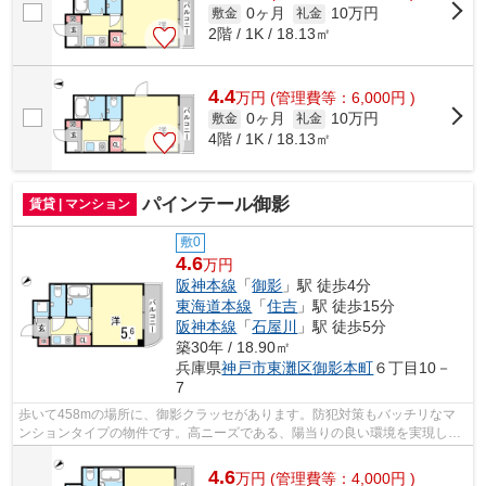
0ヶ月
10万円
敷金
礼金
2階 / 1K / 18.13㎡
4.4
万
円
(管理費等：6,000円 )
0ヶ月
10万円
敷金
礼金
4階 / 1K / 18.13㎡
パインテール御影
賃貸 | マンション
敷0
4.6
万円
阪神本線
「
御影
」駅 徒歩4分
東海道本線
「
住吉
」駅 徒歩15分
阪神本線
「
石屋川
」駅 徒歩5分
築30年 / 18.90㎡
兵庫県
神戸市東灘区
御影本町
６丁目10－
7
歩いて458mの場所に、御影クラッセがあります。防犯対策もバッチリなマ
ンションタイプの物件です。高ニーズである、陽当りの良い環境を実現した
物件となっています。ぜひご覧いただき...
4.6
万
円
(管理費等：4,000円 )