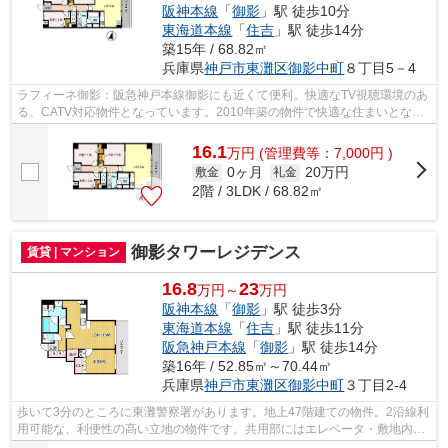
阪神本線
「
御影
」駅 徒歩10分
東海道本線
「
住吉
」駅 徒歩14分
築15年 / 68.82㎡
兵庫県
神戸市東灘区
御影中町
８丁目5－4
ラフィーネ御影：阪急神戸本線御影にも近くて便利。快適なTV視聴環境のあ
る、CATV対応物件となっています。2010年築の物件で快適な住まいとなっ
ています。駐輪場も用意されており、使...
16.1
万
円
(管理費等：7,000円 )
0ヶ月
20万円
敷金
礼金
2階 / 3LDK / 68.82㎡
御影タワーレジデンス
賃貸 | マンション
16.8
23
万円～
万円
阪神本線
「
御影
」駅 徒歩3分
東海道本線
「
住吉
」駅 徒歩11分
阪急神戸本線
「
御影
」駅 徒歩14分
築16年 / 52.85㎡～70.44㎡
兵庫県
神戸市東灘区
御影中町
３丁目2-4
歩いて3分のところに東灘警察署があります。地上47階建ての物件。2沿線利
用可能な、利便性の高い立地の物件です。共用部にはエレベータ・敷地内ご
み置き場などが備わっておりとても充...