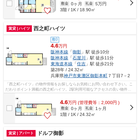
0ヶ月
5万円
敷金
礼金
3階 / 1K / 18.90㎡
西之町ハイツ
賃貸 | ハイツ
敷0
4.6
万円
阪神本線
「
御影
」駅 徒歩10分
阪神本線
「
石屋川
」駅 徒歩11分
東海道本線
「
住吉
」駅 徒歩21分
築28年 / 24.32㎡
兵庫県
神戸市東灘区
御影本町
７丁目7－2
「西之町ハイツ」の物件情報をお探しならお気軽にお問い合わせ下さい。こ
だわりポイント満載の西之町ハイツ。2駅利用可能なアクセスの良い物件で
す。多くの方にご好評をいただいている...
4.6
万
円
(管理費等：2,000円 )
0ヶ月
1ヶ月
敷金
礼金
1階 / 1K / 24.32㎡
ドルフ御影
賃貸 | アパート