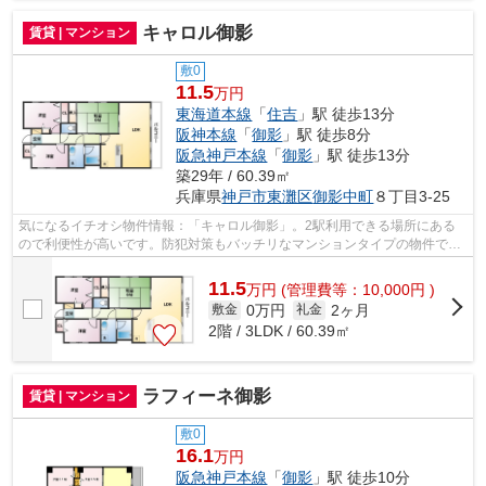
キャロル御影
賃貸 | マンション
敷0
11.5
万円
東海道本線
「
住吉
」駅 徒歩13分
阪神本線
「
御影
」駅 徒歩8分
阪急神戸本線
「
御影
」駅 徒歩13分
築29年 / 60.39㎡
兵庫県
神戸市東灘区
御影中町
８丁目3-25
気になるイチオシ物件情報：「キャロル御影」。2駅利用できる場所にある
ので利便性が高いです。防犯対策もバッチリなマンションタイプの物件で
す。多くの方にご好評をいただいている、...
11.5
万
円
(管理費等：10,000円 )
0万円
2ヶ月
敷金
礼金
2階 / 3LDK / 60.39㎡
ラフィーネ御影
賃貸 | マンション
敷0
16.1
万円
阪急神戸本線
「
御影
」駅 徒歩10分