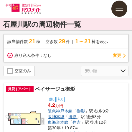
石屋川駅の周辺物件一覧
21
29
1～21
該当物件数
棟
空き数
件
棟を表示
変更
絞り込み条件：
なし
空室のみ
ペイサージュ御影
賃貸 | アパート
敷0
礼0
4.2
万円
阪急神戸本線
「
御影
」駅 徒歩9分
阪神本線
「
御影
」駅 徒歩8分
東海道本線
「
住吉
」駅 徒歩12分
築30年 / 19.87㎡