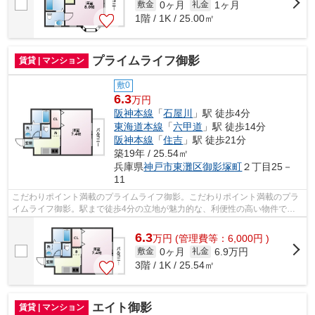
0ヶ月
1ヶ月
敷金
礼金
1階 / 1K / 25.00㎡
プライムライフ御影
賃貸 | マンション
敷0
6.3
万円
阪神本線
「
石屋川
」駅 徒歩4分
東海道本線
「
六甲道
」駅 徒歩14分
阪神本線
「
住吉
」駅 徒歩21分
築19年 / 25.54㎡
兵庫県
神戸市東灘区
御影塚町
２丁目25－
11
こだわりポイント満載のプライムライフ御影。こだわりポイント満載のプラ
イムライフ御影。駅まで徒歩4分の立地が魅力的な、利便性の高い物件で
す。新しい日々を送るにふさわしい、きれ...
6.3
万
円
(管理費等：6,000円 )
0ヶ月
6.9万円
敷金
礼金
3階 / 1K / 25.54㎡
エイト御影
賃貸 | マンション