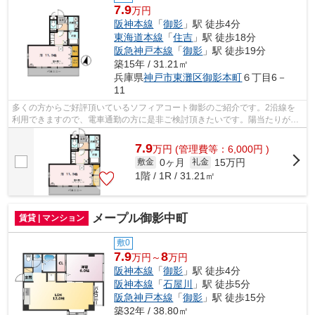
7.9
万円
阪神本線
「
御影
」駅 徒歩4分
東海道本線
「
住吉
」駅 徒歩18分
阪急神戸本線
「
御影
」駅 徒歩19分
築15年 / 31.21㎡
兵庫県
神戸市東灘区
御影本町
６丁目6－
11
多くの方からご好評頂いているソフィアコート御影のご紹介です。2沿線を
利用できますので、電車通勤の方に是非ご検討頂きたいです。陽当たりが良
いので、洗濯物が臭わずに乾きます。使...
7.9
万
円
(管理費等：6,000円 )
0ヶ月
15万円
敷金
礼金
1階 / 1R / 31.21㎡
メープル御影中町
賃貸 | マンション
敷0
7.9
8
万円～
万円
阪神本線
「
御影
」駅 徒歩4分
阪神本線
「
石屋川
」駅 徒歩5分
阪急神戸本線
「
御影
」駅 徒歩15分
築32年 / 38.80㎡