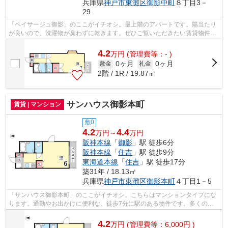
兵庫県
神戸市東灘区
御影中町
８丁目3－
29
「ペイサージュ御影」のここがイチオシ。最上階のアパートです。陽当たり
が良いので、洗濯物が臭わずに乾きます。ぜひご覧いただきたい賃貸物件で
す。できるだけ早めに不動産情報を集...
4.2
万
円
(管理費等：- )
0ヶ月
0ヶ月
敷金
礼金
2階 / 1R / 19.87㎡
サンハウス御影本町
賃貸 | マンション
敷0
4.2
4.4
万円～
万円
阪神本線
「
御影
」駅 徒歩6分
阪神本線
「
住吉
」駅 徒歩9分
東海道本線
「
住吉
」駅 徒歩17分
築31年 / 18.13㎡
兵庫県
神戸市東灘区
御影本町
４丁目1－5
「サンハウス御影本町」のここがイチオシ。こちらはマンションタイプにな
ります。通勤やお出かけに便利な、徒歩7分に駅のある物件です。多くの方
にご好評をいただいている、清潔感のあ...
4.2
万
円
(管理費等：6,000円 )