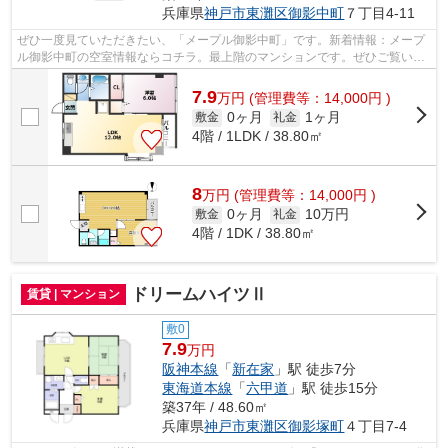
兵庫県
神戸市東灘区
御影中町
７丁目4-11
ぜひ一度見ていただきたい、「メープル御影中町」です。新着情報：メープ
ル御影中町の空室情報ならコチラ。最上階のマンションです。ぜひご覧いた
だきたい賃貸物件です。神戸市東灘区...
7.9
万
円
(管理費等：14,000円 )
0ヶ月
1ヶ月
敷金
礼金
4階 / 1LDK / 38.80㎡
8
万
円
(管理費等：14,000円 )
0ヶ月
10万円
敷金
礼金
4階 / 1DK / 38.80㎡
ドリームハイツⅡ
賃貸 | マンション
敷0
7.9
万円
阪神本線
「
新在家
」駅 徒歩7分
東海道本線
「
六甲道
」駅 徒歩15分
築37年 / 48.60㎡
兵庫県
神戸市東灘区
御影塚町
４丁目7-4