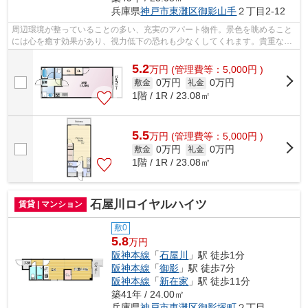
兵庫県
神戸市東灘区
御影山手
２丁目2-12
周辺環境が整っていることの多い、充実のアパート物件。景色を眺めること
には心を癒す効果があり、視力低下の恐れも少なくしてくれます。貴重な時
間を大切にしたいビジネスマンにおす...
5.2
万
円
(管理費等：5,000円 )
0万円
0万円
敷金
礼金
1階 / 1R / 23.08㎡
5.5
万
円
(管理費等：5,000円 )
0万円
0万円
敷金
礼金
1階 / 1R / 23.08㎡
石屋川ロイヤルハイツ
賃貸 | マンション
敷0
5.8
万円
阪神本線
「
石屋川
」駅 徒歩1分
阪神本線
「
御影
」駅 徒歩7分
阪神本線
「
新在家
」駅 徒歩11分
築41年 / 24.00㎡
兵庫県
神戸市東灘区
御影塚町
２丁目