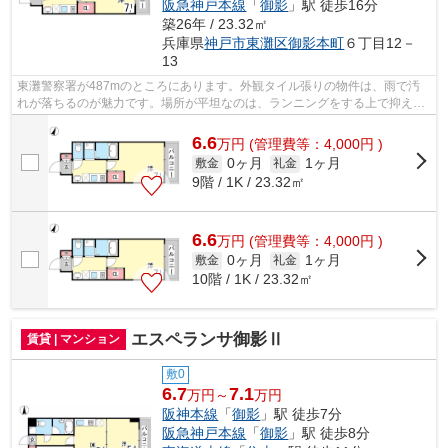
阪急神戸本線
「
御影
」駅 徒歩16分
築26年 / 23.32㎡
兵庫県
神戸市東灘区
御影本町
６丁目12－
13
東灘警察署が487mのところにあります。外観タイル張りの物件は、雨で汚
れが落ちるのが魅力です。場所が平坦なのは、ランニングをする上で抑えた
いポイントですね。多くの方にご好評を...
6.6
万
円
(管理費等：4,000円 )
0ヶ月
1ヶ月
敷金
礼金
9階 / 1K / 23.32㎡
6.6
万
円
(管理費等：4,000円 )
0ヶ月
1ヶ月
敷金
礼金
10階 / 1K / 23.32㎡
エスペランサ御影Ⅱ
賃貸 | マンション
敷0
6.7
7.1
万円～
万円
阪神本線
「
御影
」駅 徒歩7分
阪急神戸本線
「
御影
」駅 徒歩8分