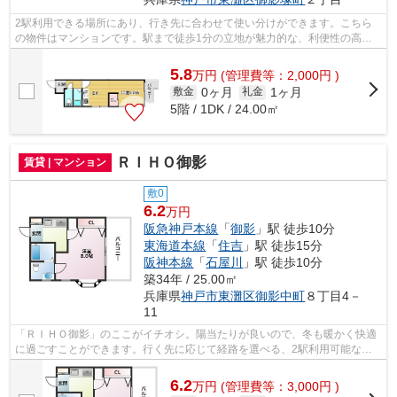
2駅利用できる場所にあり、行き先に合わせて使い分けができます。こちら
の物件はマンションです。駅まで徒歩1分の立地が魅力的な、利便性の高い
物件です。新しい日々を送るにふさわし...
5.8
万
円
(管理費等：2,000円 )
0ヶ月
1ヶ月
敷金
礼金
5階 / 1DK / 24.00㎡
ＲＩＨＯ御影
賃貸 | マンション
敷0
6.2
万円
阪急神戸本線
「
御影
」駅 徒歩10分
東海道本線
「
住吉
」駅 徒歩15分
阪神本線
「
石屋川
」駅 徒歩10分
築34年 / 25.00㎡
兵庫県
神戸市東灘区
御影中町
８丁目4－
11
「ＲＩＨＯ御影」のここがイチオシ。陽当たりが良いので、冬も暖かく快適
に過ごすことができます。行く先に応じて経路を選べる、2駅利用可能な物
件です。多くの方にご好評をいただいて...
6.2
万
円
(管理費等：3,000円 )