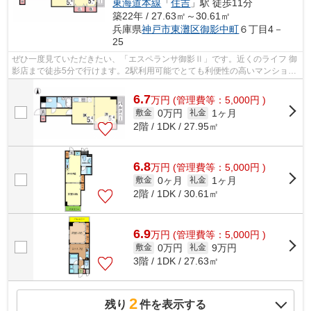
東海道本線
「
住吉
」駅 徒歩11分
築22年 / 27.63㎡～30.61㎡
兵庫県
神戸市東灘区
御影中町
６丁目4－
25
ぜひ一度見ていただきたい、「エスペランサ御影Ⅱ」です。近くのライフ 御
影店まで徒歩5分で行けます。2駅利用可能でとても利便性の高いマンション
です。魅力も多い賃貸物件はいかがで...
6.7
万
円
(管理費等：5,000円 )
0万円
1ヶ月
敷金
礼金
2階 / 1DK / 27.95㎡
6.8
万
円
(管理費等：5,000円 )
0ヶ月
1ヶ月
敷金
礼金
2階 / 1DK / 30.61㎡
6.9
万
円
(管理費等：5,000円 )
0万円
9万円
敷金
礼金
3階 / 1DK / 27.63㎡
2
残り
件を表示する