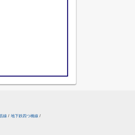
筋線
/
地下鉄四つ橋線
/