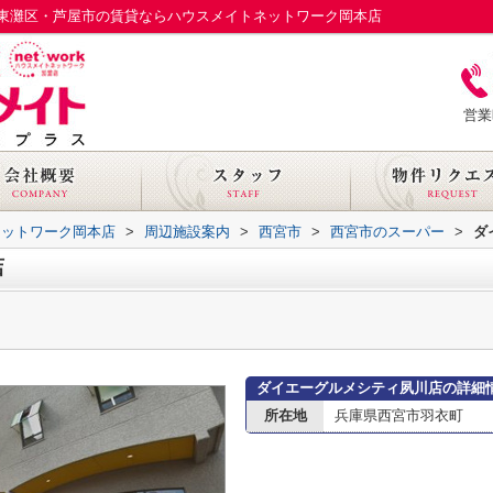
東灘区・芦屋市の賃貸ならハウスメイトネットワーク岡本店
営業
ネットワーク岡本店
>
周辺施設案内
>
西宮市
>
西宮市のスーパー
>
ダ
店
ダイエーグルメシティ夙川店の詳細
所在地
兵庫県西宮市羽衣町