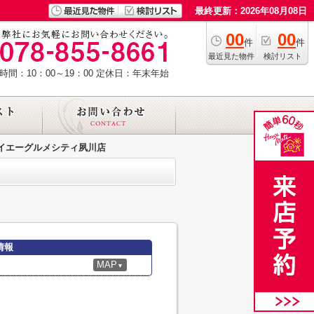
最終更新：2026年08月08日
00
00
件
件
最近見た物件
検討リスト
時間：10：00～19：00
定休日：年末年始
イエーグルメシティ夙川店
情報
MAP
▼