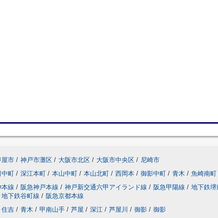
芦屋市
/
神戸市灘区
/
大阪市北区
/
大阪市中央区
/
尼崎市
田中町
/
深江本町
/
本山中町
/
本山北町
/
西岡本
/
御影中町
/
青木
/
魚崎南町
神本線
/
阪急神戸本線
/
神戸新交通六甲アイランド線
/
阪急甲陽線
/
地下鉄堺
地下鉄谷町線
/
阪急京都本線
住吉
/
青木
/
甲南山手
/
芦屋
/
深江
/
芦屋川
/
御影
/
御影