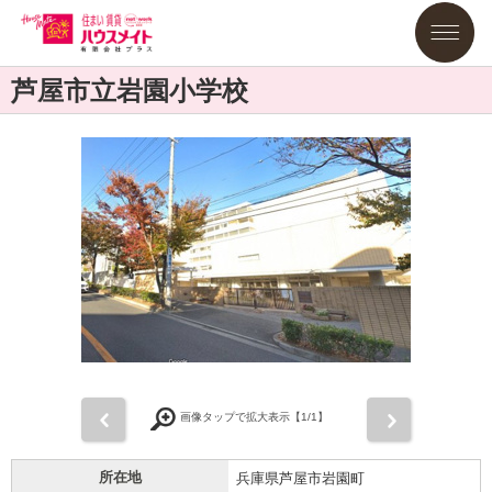
芦屋市立岩園小学校
前
次
画像タップで拡大表示【
1
/1】
所在地
兵庫県芦屋市岩園町