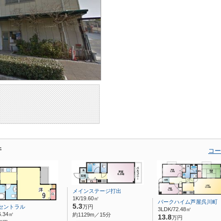
件
コー
メインステージ打出
1K/19.60㎡
パークハイム芦屋呉川町
5.3
セントラル
万円
3LDK/72.48㎡
6.34㎡
約1129m／15分
13.8
万円