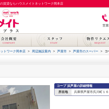
市の賃貸ならハウスメイトネットワーク岡本店
営業
ネットワーク岡本店
>
周辺施設案内
>
芦屋市
>
芦屋市のスーパー
>
コ
コープ 浜芦屋の詳細情報
所在地
兵庫県芦屋市呉川町１６