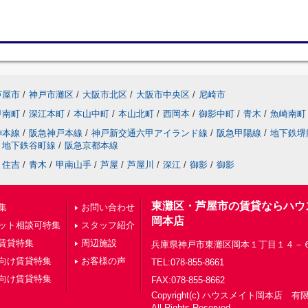
芦屋市
/
神戸市灘区
/
大阪市北区
/
大阪市中央区
/
尼崎市
甲南町
/
深江本町
/
本山中町
/
本山北町
/
西岡本
/
御影中町
/
青木
/
魚崎南町
神本線
/
阪急神戸本線
/
神戸新交通六甲アイランド線
/
阪急甲陽線
/
地下鉄堺
地下鉄谷町線
/
阪急京都本線
住吉
/
青木
/
甲南山手
/
芦屋
/
芦屋川
/
深江
/
御影
/
御影
東灘区・芦屋市の賃貸ならハウ
集
お問い合わせ
岡本店
ット相談可特集
スタッフ紹介
賃貸特集
周辺施設
兵庫県神戸市東灘区岡本１丁目１４－
向け賃貸特集
お客様の声
TEL:078-855-8661
向け賃貸特集
FAX:078-855-8662
Copyright(c) ハウスメイト岡本店 
All Rights Reserved.