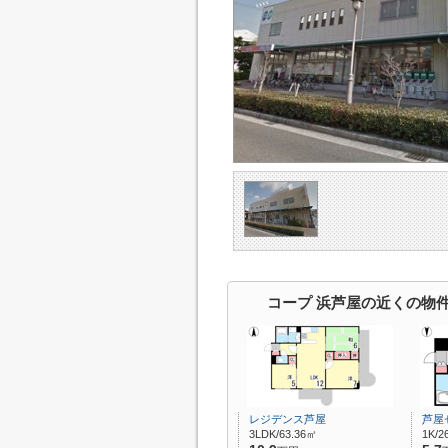
コープ 浜芦屋の近くの物
レジデンス芦屋
芦屋
3LDK/63.36㎡
1K/2