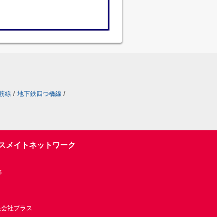
筋線
/
地下鉄四つ橋線
/
スメイトネットワーク
６
有限会社プラス