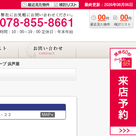
最終更新：2026年08月06日
00
00
件
件
最近見た物件
検討リスト
時間：10：00～19：00
定休日：年末年始
ープ 浜芦屋
－２２
MAP
▼