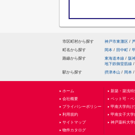
市区町村から探す
神戸市東灘区
/
町名から探す
岡本
/
田中町
/
路線から探す
東海道本線
/
阪
地下鉄御堂筋線
/
駅から探す
摂津本山
/
岡本
/
ホーム
新築・築浅特
会社概要
ペット可・ペ
プライバシーポリシー
甲南大学向け
利用規約
甲南女子大学
サイトマップ
神戸薬科大学
物件カタログ