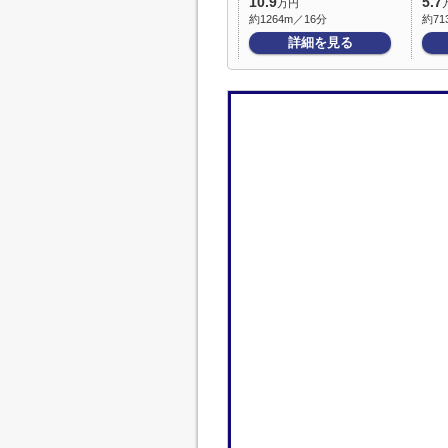
10.9
5.7
万円
約1264m／16分
約71
詳細を見る