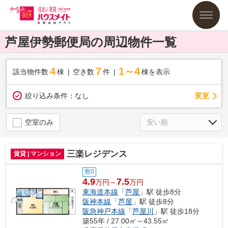
芦屋伊勢郵便局の周辺物件一覧
4
7
1～4
該当物件数
棟
空き数
件
棟を表示
変更
絞り込み条件：
なし
空室のみ
三楽レジデンス
賃貸 | マンション
敷0
4.9
7.5
万円～
万円
東海道本線
「
芦屋
」駅 徒歩8分
阪神本線
「
芦屋
」駅 徒歩8分
阪急神戸本線
「
芦屋川
」駅 徒歩18分
築55年 / 27.00㎡～43.55㎡