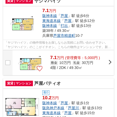
ヤジマハイツ
賃貸 | マンション
7.1
万円
阪神本線
「
芦屋
」駅 徒歩6分
東海道本線
「
芦屋
」駅 徒歩12分
阪神本線
「
打出
」駅 徒歩13分
築38年 / 49.30㎡
兵庫県
芦屋市
精道町
10-7
「ヤジマハイツ」の物件情報をお探しならお気軽にお問い合わせ下さい。
「ヤジマハイツ」のここがイチオシ。こちらの物件はマンションです。新し
い日々を送るにふさわしい、きれいな室...
7.1
万
円
(管理費等：5,000円 )
10万円
30万円
敷金
礼金
4階 / 2DK / 49.30㎡
芦屋パティオ
賃貸 | マンション
敷0
10.2
万円
阪神本線
「
芦屋
」駅 徒歩1分
阪急神戸本線
「
芦屋川
」駅 徒歩13分
東海道本線
「
芦屋
」駅 徒歩15分