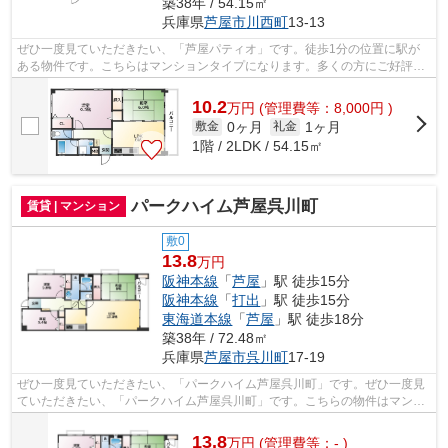
築38年 / 54.15㎡
兵庫県
芦屋市
川西町
13-13
ぜひ一度見ていただきたい、「芦屋パティオ」です。徒歩1分の位置に駅が
ある物件です。こちらはマンションタイプになります。多くの方にご好評を
いただいている、清潔感のある賃貸物件...
10.2
万
円
(管理費等：8,000円 )
0ヶ月
1ヶ月
敷金
礼金
1階 / 2LDK / 54.15㎡
パークハイム芦屋呉川町
賃貸 | マンション
敷0
13.8
万円
阪神本線
「
芦屋
」駅 徒歩15分
阪神本線
「
打出
」駅 徒歩15分
東海道本線
「
芦屋
」駅 徒歩18分
築38年 / 72.48㎡
兵庫県
芦屋市
呉川町
17-19
ぜひ一度見ていただきたい、「パークハイム芦屋呉川町」です。ぜひ一度見
ていただきたい、「パークハイム芦屋呉川町」です。こちらの物件はマンシ
ョンです。魅力も多い賃貸物件はいか...
13.8
万
円
(管理費等：- )