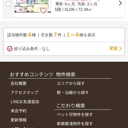
0ヶ月
2ヶ月
敷金
礼金
5階 / 3LDK / 72.48㎡
4
7
1～4
該当物件数
棟
空き数
件
棟を表示
変更
絞り込み条件：
なし
おすすめコンテンツ
物件検索
会社概要
エリアから探す
アクセスマップ
駅・沿線から探す
LINEお友達追加
こだわり検索
来店予約
ペット可物件を探す
更新情報
新築築浅物件を探す