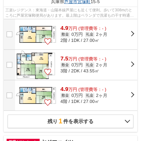
兵庫県
芦屋市
宮塚町
15-5
三楽レジデンス：東海道・山陽本線芦屋にも近くて便利。歩いて308mのと
ころに芦屋宮塚郵便局があります。最上階はベランダで洗濯もの干す時通り
から姿を見られにくいです。中古の物件...
4.9
万
円
(管理費等：- )
0万円
2ヶ月
敷金
礼金
2階 / 1DK / 27.00㎡
7.5
万
円
(管理費等：- )
0万円
2ヶ月
敷金
礼金
3階 / 2DK / 43.55㎡
4.9
万
円
(管理費等：- )
0万円
2ヶ月
敷金
礼金
4階 / 1DK / 27.00㎡
1
残り
件を表示する