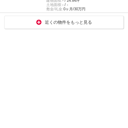
建物面積:
- / 24.84坪
土地面積:
- / -
敷金/礼金:
0ヶ月/30万円
近くの物件をもっと見る