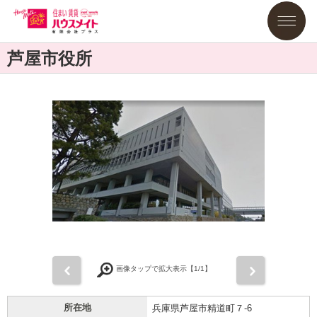
芦屋市役所
前
次
画像タップで拡大表示【
1
/1】
所在地
兵庫県芦屋市精道町７-6