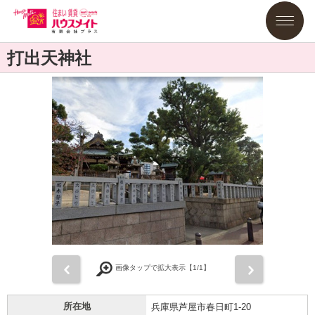
打出天神社
前
次
画像タップで拡大表示【
1
/1】
所在地
兵庫県芦屋市春日町1-20