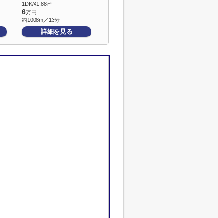
1DK/41.88㎡
6
万円
約1008m／13分
詳細を見る