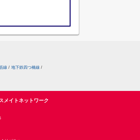
筋線
/
地下鉄四つ橋線
/
スメイトネットワーク
６