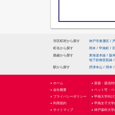
市区町村から探す
神戸市東灘区
/
町名から探す
岡本
/
甲南町
/
路線から探す
東海道本線
/
阪
地下鉄御堂筋線
/
駅から探す
摂津本山
/
岡本
/
ホーム
新築・築浅特
会社概要
ペット可・ペ
プライバシーポリシー
甲南大学向け
利用規約
甲南女子大学
サイトマップ
神戸薬科大学