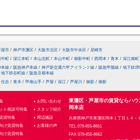
芦屋市
/
神戸市灘区
/
大阪市北区
/
大阪市中央区
/
尼崎市
田中町
/
深江本町
/
本山北町
/
本山中町
/
御影中町
/
西岡本
/
青木
/
深江南町
神本線
/
阪急神戸本線
/
神戸新交通六甲アイランド線
/
阪急甲陽線
/
地下鉄堺
地下鉄谷町線
/
阪急京都本線
住吉
/
青木
/
甲南山手
/
芦屋
/
深江
/
芦屋川
/
御影
/
御影
東灘区・芦屋市の賃貸ならハウ
集
お問い合わせ
岡本店
ット相談可特集
スタッフ紹介
賃貸特集
周辺施設
兵庫県神戸市東灘区岡本１丁目１４－
向け賃貸特集
お客様の声
TEL:078-855-8661
向け賃貸特集
FAX:078-855-8662