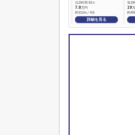
1LDK/35.92㎡
3LDK
7.8
19
万円
約312m／4分
約45
詳細を見る