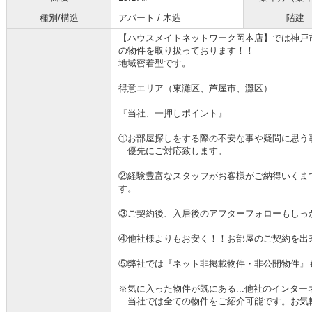
種別/構造
アパート / 木造
階建
【ハウスメイトネットワーク岡本店】では神戸
の物件を取り扱っております！！
地域密着型です。
得意エリア（東灘区、芦屋市、灘区）
『当社、一押しポイント』
①お部屋探しをする際の不安な事や疑問に思う
優先にご対応致します。
②経験豊富なスタッフがお客様がご納得いくま
す。
③ご契約後、入居後のアフターフォローもしっ
④他社様よりもお安く！！お部屋のご契約を出
⑤弊社では『ネット非掲載物件・非公開物件』
※気に入った物件が既にある...他社のインタ
当社では全ての物件をご紹介可能です。お気