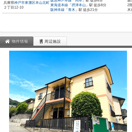
阪急神戸本線
「
岡本
」駅 徒歩8分
築
兵庫県
神戸市東灘区
本山北町
東海道本線
「
摂津本山
」駅 徒歩8分
2
２丁目12-10
阪神本線
「
青木
」駅 徒歩21分
木
物件情報
周辺施設