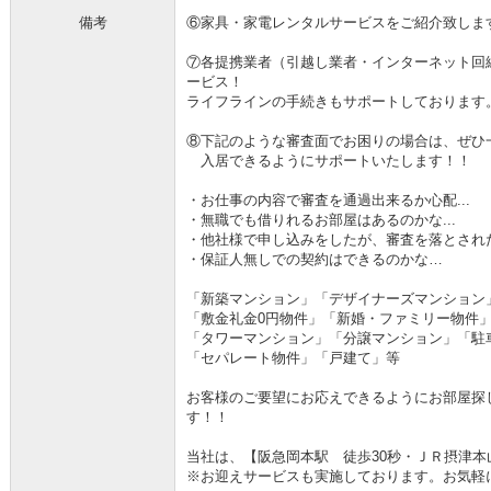
備考
⑥家具・家電レンタルサービスをご紹介致しま
⑦各提携業者（引越し業者・インターネット回
ービス！
ライフラインの手続きもサポートしております
⑧下記のような審査面でお困りの場合は、ぜひ
入居できるようにサポートいたします！！
・お仕事の内容で審査を通過出来るか心配...
・無職でも借りれるお部屋はあるのかな...
・他社様で申し込みをしたが、審査を落とされた.
・保証人無しでの契約はできるのかな…
「新築マンション」「デザイナーズマンション
「敷金礼金0円物件」「新婚・ファミリー物件
「タワーマンション」「分譲マンション」「駐
「セパレート物件」「戸建て」等
お客様のご要望にお応えできるようにお部屋探
す！！
当社は、【阪急岡本駅 徒歩30秒・ＪＲ摂津本
※お迎えサービスも実施しております。お気軽