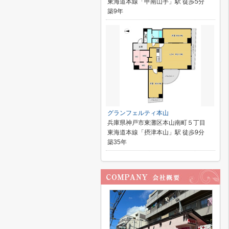
東海道本線「甲南山手」駅 徒歩5分
築9年
グランフェルティ本山
兵庫県神戸市東灘区本山南町５丁目
東海道本線「摂津本山」駅 徒歩9分
築35年