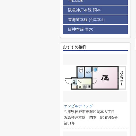
本山北町
阪急神戸本線 岡本
東海道本線 摂津本山
阪神本線 青木
おすすめ物件
ケンビルディング
兵庫県神戸市東灘区岡本３丁目
阪急神戸本線「岡本」駅 徒歩5分
築31年