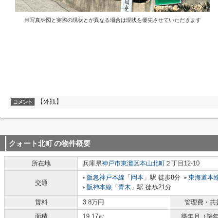
※写真や図と実際の現状とが異なる場合は現状を優先させていただきます
【外観】
コメント
クォート北町
の物件概要
所在地
兵庫県
神戸市東灘区
本山北町
２丁目12-10
阪急神戸本線
「
岡本
」駅 徒歩8分
東海道本
交通
阪神本線
「
青木
」駅 徒歩21分
賃料
3.8万円
管理費・共
面積
19.17㎡
築年月（築