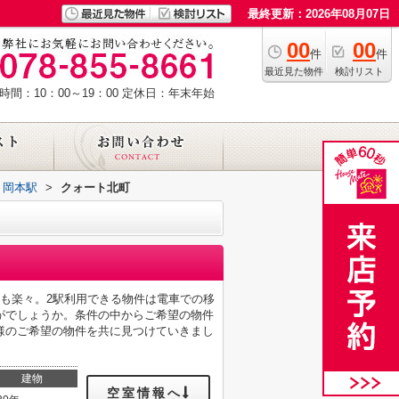
最終更新：2026年08月07日
00
00
件
件
最近見た物件
検討リスト
時間：10：00～19：00
定休日：年末年始
岡本駅
>
クォート北町
も楽々。2駅利用できる物件は電車での移
がでしょうか。条件の中からご希望の物件
様のご希望の物件を共に見つけていきまし
建物
空室情報へ