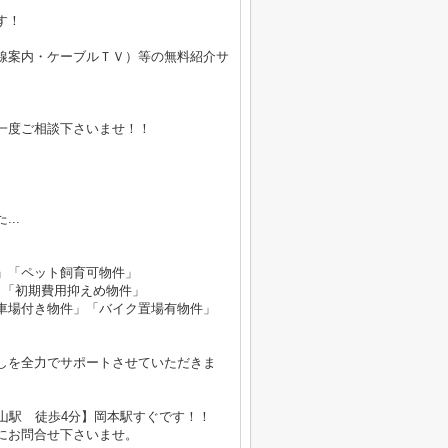
す！
線案内・ケーブルＴＶ）等の無料紹介サ
。
一度ご相談下さいませ！！
..
」「ペット飼育可物件」
」「初期費用抑えめ物件」
車場付き物件」「バイク置場有物件」
しを全力でサポートさせていただきま
山駅 徒歩4分】岡本駅すぐです！！
にお問合せ下さいませ。