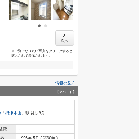
次へ
※ご覧になりたい写真をクリックすると
拡大されて表示されます。
情報の見方
【アパート】
線
「
摂津本山
」駅 徒歩8分
益費
-
年数）
1996年 5月 ( 築30年 )