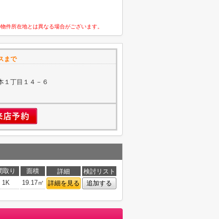
の物件所在地とは異なる場合がございます。
スまで
本１丁目１４－６
間取り
面積
詳細
検討リスト
1K
19.17㎡
詳細を見る
追加する