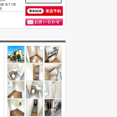
30年
階建 地下1階
造