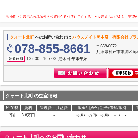
※地図上に表示される物件の位置は付近住所に所在することを表すものであり、実際
クォート北町
へのお問い合わせは
ハウスメイト岡本店 有限会社プラ
078-855-8661
〒658-0072
兵庫県神戸市東灘区岡
10：00～19：00 定休日:年末年始
クォート北町
の空室情報
所在階
賃料
管理費・共益費
敷金/礼金/保証金/償却/敷引
2階
3.8万円
-
/
/
/
/
0ヶ月
5万円
0ヶ月
-
-
クォート北町
へのお問い合わせ