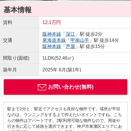
基本情報
賃料
12.1万円
阪神本線
「
深江
」駅 徒歩2分
交通
東海道本線
「
甲南山手
」駅 徒歩14分
阪神本線
「
芦屋
」駅 徒歩15分
間取り(面積)
1LDK(52.46㎡)
築年月
2025年 6月(築1年)
お問い合わせ(無料)
駅まで2分と、駅近でアクセスも良好な物件です。場所が平坦
なのは、ランニングをする上で抑えたいポイントですね。こち
らの物件はアパートです。2駅利用可能な物件なので、用途や
行き先に応じて経路を選択できます。神戸市東灘区エリアにあ