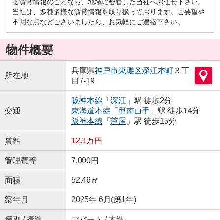
る賃貸情報のことなら、地域に密着した当社へお任せ下さい。
当社は、多種多様な賃貸情報を取り扱っております。ご要望や
不明な点などございましたら、お気軽にご連絡下さい。
物件概要
兵庫県
神戸市東灘区
深江本町
３丁
所在地
目7-19
阪神本線
「
深江
」駅 徒歩2分
交通
東海道本線
「
甲南山手
」駅 徒歩14分
阪神本線
「
芦屋
」駅 徒歩15分
賃料
12.1万円
管理費等
7,000円
面積
52.46㎡
築年月
2025年 6月(築1年)
種別 / 構造
アパート / 木造