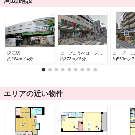
周辺施設
深江駅
コープこうべコープ深江
コープ・ミ
約264m／4分
約373m／5分
約553m／
エリアの近い物件