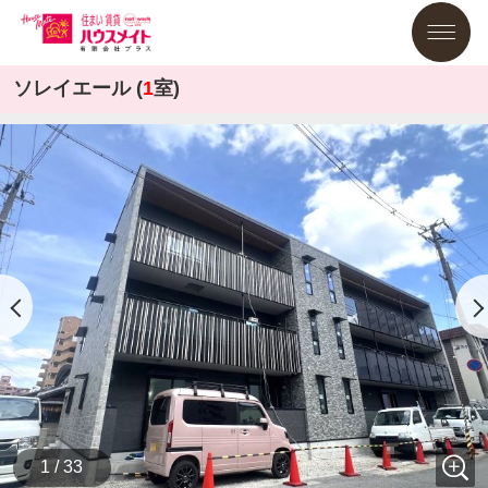
ソレイエール (
1
室)
1 / 33