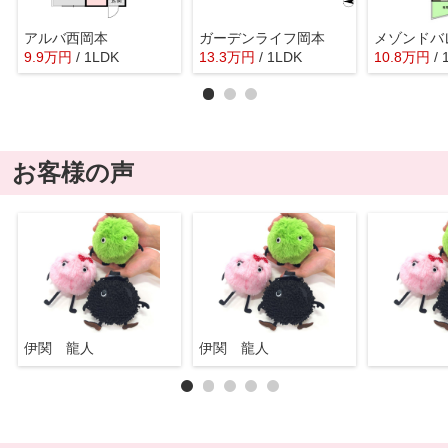
アルバ西岡本
ガーデンライフ岡本
メゾンドバ
9.9
万
円
/ 1LDK
13.3
万
円
/ 1LDK
10.8
万
円
/
お客様の声
伊関 龍人
伊関 龍人