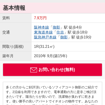
基本情報
賃料
7.9万円
阪神本線
「
御影
」駅 徒歩4分
交通
東海道本線
「
住吉
」駅 徒歩18分
阪急神戸本線
「
御影
」駅 徒歩19分
間取り(面積)
1R(31.21㎡)
築年月
2010年 9月(築15年)
お問い合わせ(無料)
多くの方からご好評頂いているソフィアコート御影のご紹介で
す。2沿線を利用できますので、電車通勤の方に是非ご検討頂
きたいです。陽当たりが良いので、洗濯物が臭わずに乾きま
す。使い勝手の良いアパートでイチオシの物件です。あなたの