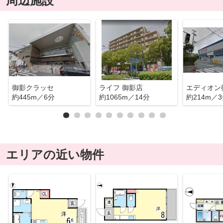
周辺施設
御影クラッセ
ライフ 御影店
エディオン
約445m／6分
約1065m／14分
約214m／
エリアの近い物件