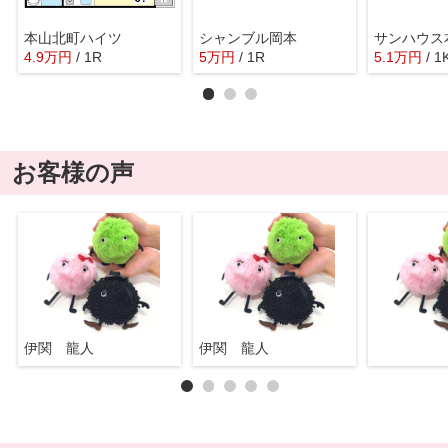
本山北町ハイツ
シャンブル岡本
サンハウス
4.9
万
円
/ 1R
5
万
円
/ 1R
5.1
万
円
/ 1
お客様の声
伊関 龍人
伊関 龍人