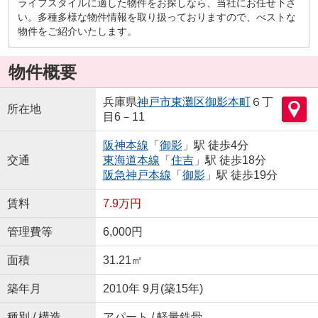
ライフスタイルに適した物件をお探しなら、当社にお任せ下さ
い。多種多様な物件情報を取り扱っておりますので、べストな
物件をご紹介いたします。
物件概要
兵庫県
神戸市東灘区
御影本町
６丁
所在地
目6－11
阪神本線
「
御影
」駅 徒歩4分
交通
東海道本線
「
住吉
」駅 徒歩18分
阪急神戸本線
「
御影
」駅 徒歩19分
賃料
7.9万円
管理費等
6,000円
面積
31.21㎡
築年月
2010年 9月(築15年)
種別 / 構造
アパート / 軽量鉄骨