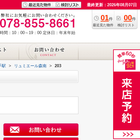
最終更新：2026年08月07日
01
00
件
件
最近見た物件
検討リスト
時間：10：00～19：00
定休日：年末年始
手駅
>
リュミエール森南
>
203