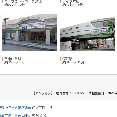
コープこうべコープ深江
ライフ本山
約565m／8分
約481m／7分
甲南山手駅
深江駅
約340m／5分
約816m／11分
【マンション】
物件番号：98007778
情報更新日：2026年
庫県
神戸市東灘区
森南町
２丁目1－6
海道本線
「
甲南山手
」駅 徒歩5分