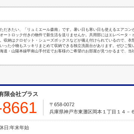
ただきたい、「リュミエール森南」です。暑い日も寒い日も使えるエアコン
オートロック付きの物件で新生活を送りませんか。共用部にはエレベータ・
。収納はクロゼット・シューズボックスなどが備え付けられているので、衣
いった小物もスッキリまとめて収納できる独立洗面台があります。ぜひご覧
海道・山陽本線甲南山手付近でお客様のご希望のお部屋が見つかるまで、当
有限会社プラス
-8661
〒658-0072
兵庫県神戸市東灘区岡本１丁目１４－
定休日:年末年始