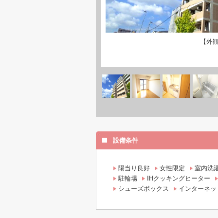
【外
設備条件
陽当り良好
女性限定
室内洗
駐輪場
IHクッキングヒーター
シューズボックス
インターネッ