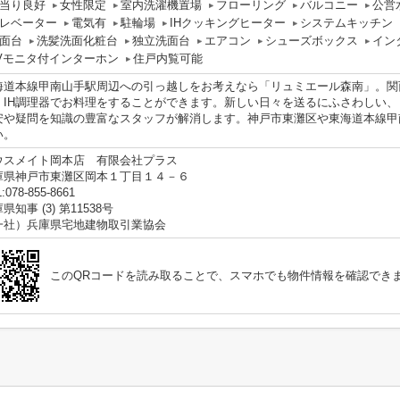
当り良好
女性限定
室内洗濯機置場
フローリング
バルコニー
公営
レベーター
電気有
駐輪場
IHクッキングヒーター
システムキッチン
面台
洗髪洗面化粧台
独立洗面台
エアコン
シューズボックス
イン
Vモニタ付インターホン
住戸内覧可能
海道本線甲南山手駅周辺への引っ越しをお考えなら「リュミエール森南」。関
。IH調理器でお料理をすることができます。新しい日々を送るにふさわしい
安や疑問を知識の豊富なスタッフが解消します。神戸市東灘区や東海道本線甲
い。
ウスメイト岡本店 有限会社プラス
庫県神戸市東灘区岡本１丁目１４－６
:078-855-8661
県知事 (3) 第11538号
一社）兵庫県宅地建物取引業協会
このQRコードを読み取ることで、スマホでも物件情報を確認でき