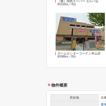
（株）関西スーパー セルバ店
約310m／4分
ホームセンターコーナン本山店
約586m／8分
物件概要
所在地
兵
東