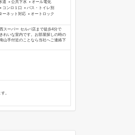
水道
公共下水
オール電化
コンロ１口
バス・トイレ別
ターネット対応
オートロック
西スーパー セルバ店まで徒歩4分で
、きれいな室内です。お部屋探しの時の
南山手付近のことなら当社へご連絡下
ます。