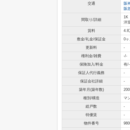
交通
阪
阪
1K
間取り/詳細
洋室
賃料
4.
敷金/礼金/保証金
0ヶ
更新料
-
権利金/雑費
-/-
保険加入/料金
有/-
保証人代行義務
-
保証会社詳細
-
築年月(築年数)
20
種別/構造
マ
総戸数
-
特優賃
-
物件番号
980