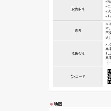
陽
エ
設備条件
洗
T
東
す
備考
不
さ
ハ
兵
取扱会社
TEL
兵庫
（
QRコード
地図