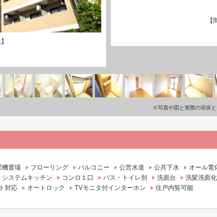
【
観】
※写真や図と実際の現状と
濯機置場
フローリング
バルコニー
公営水道
公共下水
オール電
システムキッチン
コンロ１口
バス・トイレ別
洗面台
洗髪洗面化
ト対応
オートロック
TVモニタ付インターホン
住戸内覧可能