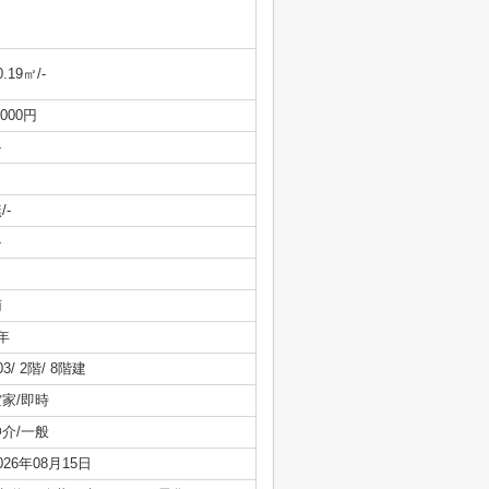
0.19㎡/-
,000円
-
/-
-
南
年
03/ 2階/ 8階建
空家/即時
仲介/一般
026年08月15日