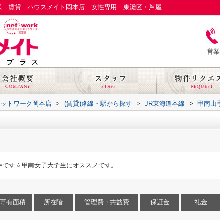
リュミエール森南203｜東灘区 甲南山手駅 賃貸 ハウスメイト岡本店 女性専用｜東灘区・芦屋市の賃貸ならハウスメイトネットワーク岡本店
営業
ネットワーク岡本店
>
(賃貸)路線・駅から探す
>
JR東海道本線
>
甲南山
件です☆甲南女子大学生にオススメです。
専有面積
所在階
管理費・共益費
保証金
礼金