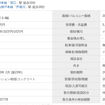
神本線
「
深江
」駅 徒歩10分
急神戸本線
「
芦屋川
」駅 徒歩18分
面積/バルコニー面積
2
 6.4帖
8万円
管理費・共益費
5
月/10万円/10万円
償却/敷引
-/
敷金積み増し
-
駐車場/月額料金
無
保険名/保険期間
-/
保証会社
-
向き
03年 2月 (築23年)
契約期間
2
ンション/鉄筋コンクリート
部屋/所在階/階建
2
現況/入居可能日
取引態様/賃貸区分
07778
取引条件の有効期限
2