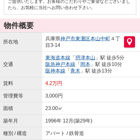
ご提供いたします。お客様のこだわりやご要望などございまし
たら、お気軽に当社へお問い合わせ下さい。
物件概要
兵庫県
神戸市東灘区
本山中町
４丁
所在地
目3-14
東海道本線
「
摂津本山
」駅 徒歩5分
交通
阪急神戸本線
「
岡本
」駅 徒歩10分
阪神本線
「
青木
」駅 徒歩13分
賃料
4.2万円
管理費等
3,000円
面積
23.00㎡
築年月
1996年 12月(築29年)
種別 / 構造
アパート / 鉄骨造