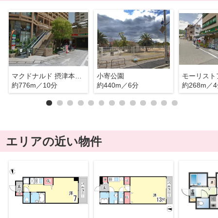
マクドナルド 摂津本山店
小寄公園
モーリスト
約776m／10分
約440m／6分
約268m／
エリアの近い物件