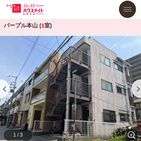
パープル本山 (
1
室)
1 / 3