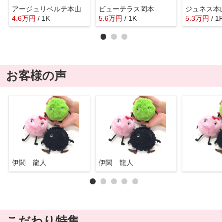
アージュリベルテ本山
ビューテラス岡本
ジュネス本
4.6
万
円
/ 1K
5.6
万
円
/ 1K
5.3
万
円
/ 1
お客様の声
伊関 龍人
伊関 龍人
こだわり特集