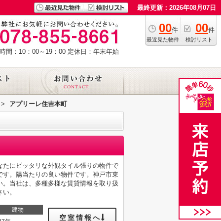
最終更新：2026年08月07日
00
00
件
件
最近見た物件
検討リスト
時間：10：00～19：00
定休日：年末年始
>
アプリーレ住吉本町
なたにピッタリな外観タイル張りの物件で
です。陽当たりの良い物件です。神戸市東
い。当社は、多種多様な賃貸情報を取り扱
さい。
建物
空室情報へ