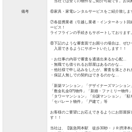
当社では全ての物件をご紹介可能です。お気
備考
⑥家具・家電レンタルサービスをご紹介致しま
⑦各提携業者（引越し業者・インターネット回
ービス！
ライフラインの手続きもサポートしております
⑧下記のような審査面でお困りの場合は、ぜひ
入居できるようにサポートいたします！！
・お仕事の内容で審査を通過出来るか心配...
・無職でも借りれるお部屋はあるのかな...
・他社様で申し込みをしたが、審査を落とされた.
・保証人無しでの契約はできるのかな…
「新築マンション」「デザイナーズマンション
「敷金礼金0円物件」「新婚・ファミリー物件
「タワーマンション」「分譲マンション」「駐
「セパレート物件」「戸建て」等
お客様のご要望にお応えできるようにお部屋探
す！！
当社は、【阪急岡本駅 徒歩30秒・ＪＲ摂津本