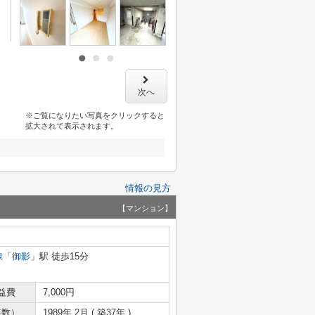
次へ
※ご覧になりたい写真をクリックすると
拡大されて表示されます。
情報の見方
【マンション】
線
「
御影
」駅 徒歩15分
益費
7,000円
年数）
1989年 2月 ( 築37年 )