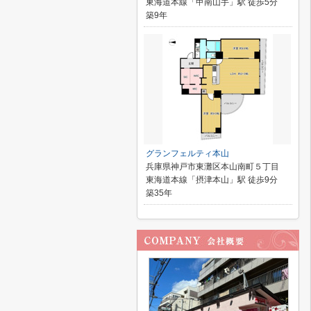
東海道本線「甲南山手」駅 徒歩5分
築9年
グランフェルティ本山
兵庫県神戸市東灘区本山南町５丁目
東海道本線「摂津本山」駅 徒歩9分
築35年