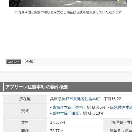
※写真や図と実際の現状とが異なる場合は現状を優先させていただきます
【外観】
コメント
アプリーレ住吉本町
の物件概要
所在地
兵庫県
神戸市東灘区
住吉本町
１丁目16-22
東海道本線
「
住吉
」駅 徒歩5分
阪急神戸本
交通
阪神本線
「
御影
」駅 徒歩18分
賃料
17.5万円
管理費・共
面積
72.77㎡
築年月（築