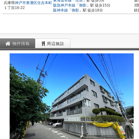
東海道本線
「
住吉
」駅 徒歩5分
築
兵庫県
神戸市東灘区
住吉本町
阪急神戸本線
「
御影
」駅 徒歩15分
3
１丁目16-22
阪神本線
「
御影
」駅 徒歩18分
鉄
物件情報
周辺施設