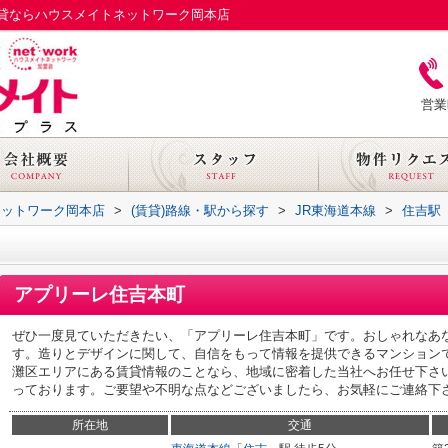
貸ならハウスメイトネットワーク岡本店
営業
ネットワーク岡本店
>
(賃貸)路線・駅から探す
>
JR東海道本線
>
住吉駅
アプリーレ住吉本町
ぜひ一度見ていただきたい、「アプリーレ住吉本町」です。おしゃれなあ
す。造りとデザインに関して、自信をもって情報を提供できるマンション
灘区エリアにある賃貸情報のことなら、地域に密着した当社へお任せ下さ
っております。ご要望や不明な点などございましたら、お気軽にご連絡下
所在地
交通