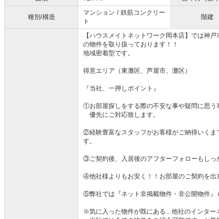
マンション / 鉄筋コンクリー
種別/構造
階建
ト
【ハウスメイトネットワーク岡本店】では神戸
の物件を取り扱っております！！
地域密着型です。
得意エリア（東灘区、芦屋市、灘区）
『当社、一押しポイント』
①お部屋探しをする際の不安な事や疑問に思う
優先にご対応致します。
②経験豊富なスタッフがお客様がご納得いくま
す。
③ご契約後、入居後のアフターフォローもしっ
④他社様よりもお安く！！お部屋のご契約を出
⑤弊社では『ネット非掲載物件・非公開物件』
※気に入った物件が既にある...他社のインタ