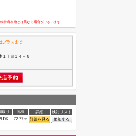
の物件所在地とは異なる場合がございます。
社プラスまで
本１丁目１４－６
間取り
面積
詳細
検討リスト
2LDK
72.77㎡
詳細を見る
追加する