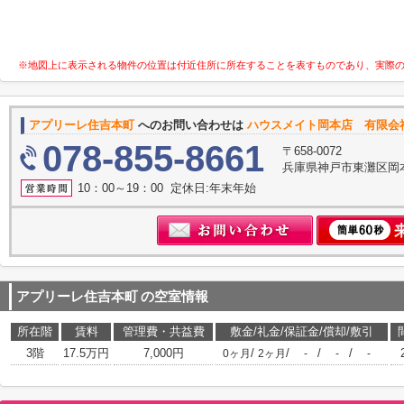
※地図上に表示される物件の位置は付近住所に所在することを表すものであり、実際
アプリーレ住吉本町
へのお問い合わせは
ハウスメイト岡本店 有限会
078-855-8661
〒658-0072
兵庫県神戸市東灘区岡
10：00～19：00 定休日:年末年始
アプリーレ住吉本町
の空室情報
所在階
賃料
管理費・共益費
敷金/礼金/保証金/償却/敷引
3階
17.5万円
7,000円
/
/
/
/
0ヶ月
2ヶ月
-
-
-