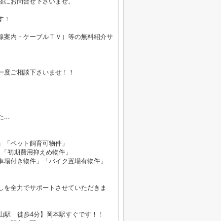
軽にお問合せ下さいませ。
す！
線案内・ケーブルＴＶ）等の無料紹介サ
。
一度ご相談下さいませ！！
..
」「ペット飼育可物件」
」「初期費用抑えめ物件」
車場付き物件」「バイク置場有物件」
しを全力でサポートさせていただきま
山駅 徒歩4分】岡本駅すぐです！！