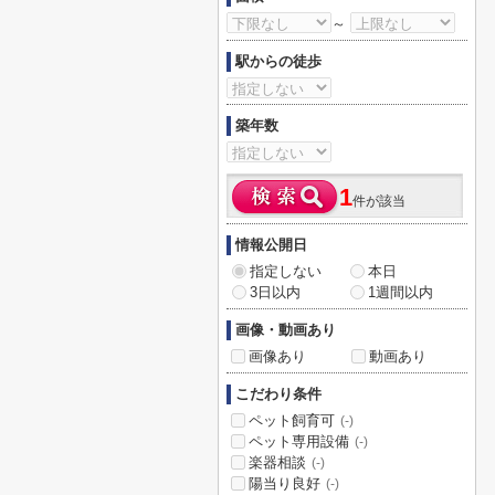
～
駅からの徒歩
築年数
1
件が該当
情報公開日
指定しない
本日
3日以内
1週間以内
画像・動画あり
画像あり
動画あり
こだわり条件
ペット飼育可
(-)
ペット専用設備
(-)
楽器相談
(-)
陽当り良好
(-)