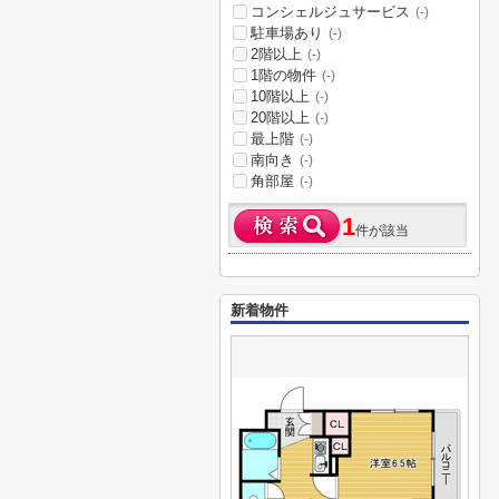
コンシェルジュサービス
(-)
駐車場あり
(-)
2階以上
(-)
1階の物件
(-)
10階以上
(-)
20階以上
(-)
最上階
(-)
南向き
(-)
角部屋
(-)
1
件が該当
新着物件