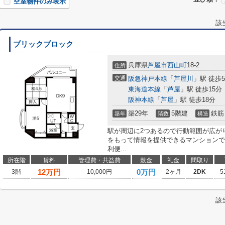
空室物件のみ表示
該
ブリックブロック
兵庫県
芦屋市
西山町
18-2
住所
交通
阪急神戸本線
「
芦屋川
」駅 徒歩
東海道本線
「
芦屋
」駅 徒歩15分
阪神本線
「
芦屋
」駅 徒歩18分
築29年
5階建
鉄筋
築年
階数
構造
駅が周辺に2つあるので行動範囲が広が
をもって情報を提供できるマンションで
利便...
所在階
賃料
管理費・共益費
敷金
礼金
間取り
12
万円
0万円
3階
10,000円
2ヶ月
2DK
5
該