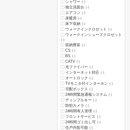
シャワー
(-)
独立洗面台
(-)
エアコン
(-)
床暖房
(-)
床下収納
(-)
ウォークインクロゼット
(-)
ウォークインシューズクロゼット
(-)
収納豊富
(-)
CS
(-)
BS
(-)
CATV
(-)
光ファイバー
(-)
インターネット対応
(-)
オートロック
(-)
TVモニタ付インターホン
(-)
宅配ボックス
(-)
24時間緊急通報システム
(-)
ディンプルキー
(-)
防犯カメラ
(-)
24時間有人管理
(-)
フロントサービス
(-)
24時間ゴミ出し可
(-)
住戸内覧可能
(-)