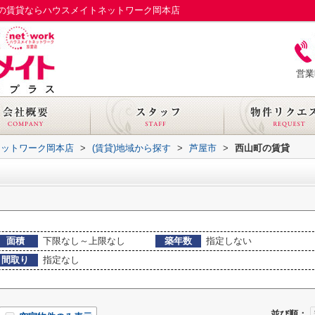
の賃貸ならハウスメイトネットワーク岡本店
営業
ネットワーク岡本店
>
(賃貸)地域から探す
>
芦屋市
>
西山町の賃貸
面積
下限なし～上限なし
築年数
指定しない
間取り
指定なし
並び順：