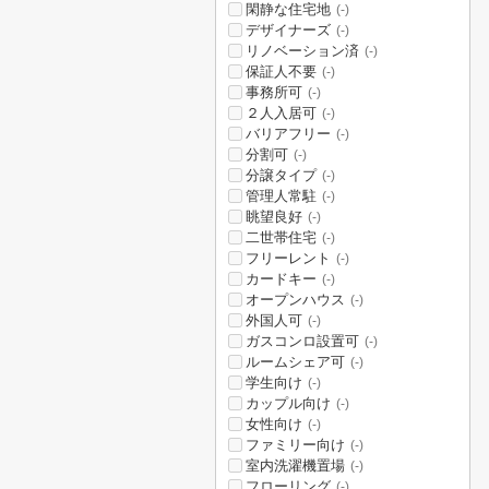
閑静な住宅地
(-)
デザイナーズ
(-)
リノベーション済
(-)
保証人不要
(-)
事務所可
(-)
２人入居可
(-)
バリアフリー
(-)
分割可
(-)
分譲タイプ
(-)
管理人常駐
(-)
眺望良好
(-)
二世帯住宅
(-)
フリーレント
(-)
カードキー
(-)
オープンハウス
(-)
外国人可
(-)
ガスコンロ設置可
(-)
ルームシェア可
(-)
学生向け
(-)
カップル向け
(-)
女性向け
(-)
ファミリー向け
(-)
室内洗濯機置場
(-)
フローリング
(-)