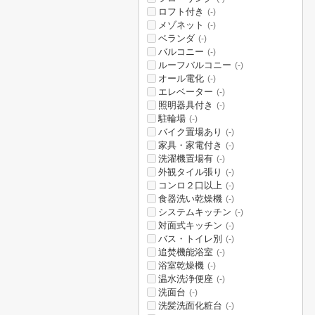
ロフト付き
(-)
メゾネット
(-)
ベランダ
(-)
バルコニー
(-)
ルーフバルコニー
(-)
オール電化
(-)
エレベーター
(-)
照明器具付き
(-)
駐輪場
(-)
バイク置場あり
(-)
家具・家電付き
(-)
洗濯機置場有
(-)
外観タイル張り
(-)
コンロ２口以上
(-)
食器洗い乾燥機
(-)
システムキッチン
(-)
対面式キッチン
(-)
バス・トイレ別
(-)
追焚機能浴室
(-)
浴室乾燥機
(-)
温水洗浄便座
(-)
洗面台
(-)
洗髪洗面化粧台
(-)