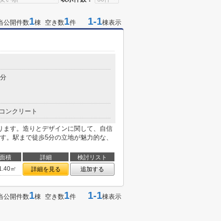
1
1
1-1
当公開件数
棟 空き数
件
棟表示
5分
コンクリート
ります。造りとデザインに関して、自信
す。駅まで徒歩5分の立地が魅力的な、
面積
詳細
検討リスト
1.40㎡
詳細を見る
追加する
1
1
1-1
当公開件数
棟 空き数
件
棟表示