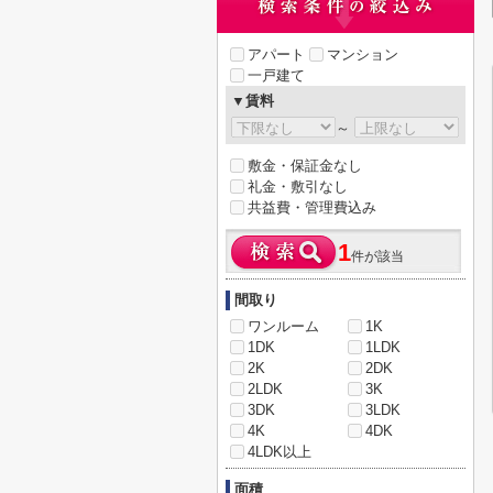
アパート
マンション
一戸建て
▼賃料
～
敷金・保証金なし
礼金・敷引なし
共益費・管理費込み
1
件が該当
間取り
ワンルーム
1K
1DK
1LDK
2K
2DK
2LDK
3K
3DK
3LDK
4K
4DK
4LDK以上
面積