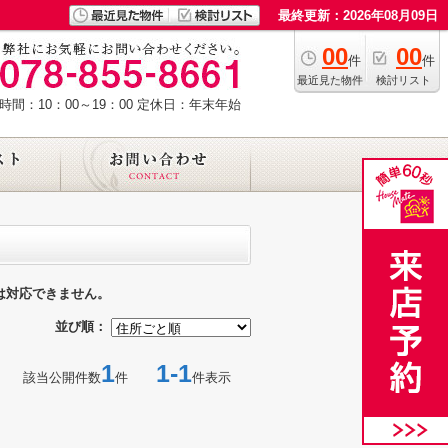
最終更新：2026年08月09日
00
00
件
件
最近見た物件
検討リスト
時間：10：00～19：00
定休日：年末年始
は対応できません。
並び順：
1
1-1
該当公開件数
件
件表示