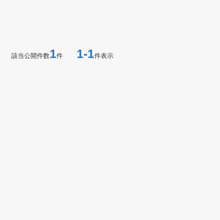
1
1-1
該当公開件数
件
件表示