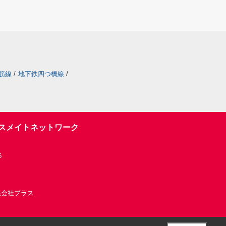
筋線
/
地下鉄四つ橋線
/
スメイトネットワーク
６
有限会社プラス