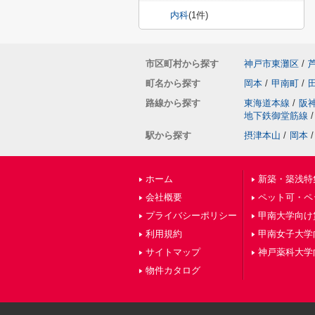
内科
(1件)
市区町村から探す
神戸市東灘区
/
町名から探す
岡本
/
甲南町
/
路線から探す
東海道本線
/
阪
地下鉄御堂筋線
/
駅から探す
摂津本山
/
岡本
/
ホーム
新築・築浅特
会社概要
ペット可・ペ
プライバシーポリシー
甲南大学向け
利用規約
甲南女子大学
サイトマップ
神戸薬科大学
物件カタログ