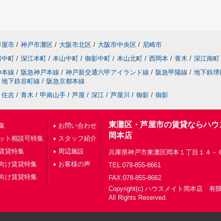
芦屋市
/
神戸市灘区
/
大阪市北区
/
大阪市中央区
/
尼崎市
田中町
/
深江本町
/
本山中町
/
御影中町
/
本山北町
/
西岡本
/
青木
/
深江南町
神本線
/
阪急神戸本線
/
神戸新交通六甲アイランド線
/
阪急甲陽線
/
地下鉄堺
地下鉄谷町線
/
阪急京都本線
住吉
/
青木
/
甲南山手
/
芦屋
/
深江
/
芦屋川
/
御影
/
御影
東灘区・芦屋市の賃貸ならハウ
集
お問い合わせ
岡本店
ット相談可特集
スタッフ紹介
賃貸特集
周辺施設
兵庫県神戸市東灘区岡本１丁目１４－
向け賃貸特集
お客様の声
TEL:078-855-8661
向け賃貸特集
FAX:078-855-8662
Copyright(c) ハウスメイト岡本店 
All Rights Reserved.