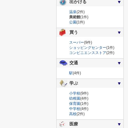
出かける
温泉
(2件)
美術館
(1件)
公園
(1件)
買う
スーパー
(9件)
ショッピングセンター
(1件)
コンビニエンスストア
(2件)
交通
駅
(4件)
学ぶ
小学校
(9件)
幼稚園
(4件)
保育園
(1件)
中学校
(4件)
高校
(2件)
医療