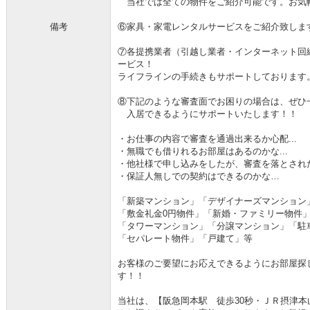
当社では全ての物件をご紹介可能です。お気
備考
⑥家具・家電レンタルサービスをご紹介致しま
⑦各提携業者（引越し業者・インターネット回
ービス！
ライフラインの手続きもサポートしております
⑧下記のような審査面でお困りの場合は、ぜひ
入居できるようにサポートいたします！！
・お仕事の内容で審査を通過出来るか心配...
・無職でも借りれるお部屋はあるのかな...
・他社様で申し込みをしたが、審査を落とされた.
・保証人無しでの契約はできるのかな…
「新築マンション」「デザイナーズマンション
「敷金礼金0円物件」「新婚・ファミリー物件
「タワーマンション」「分譲マンション」「駐
「セパレート物件」「戸建て」等
お客様のご要望にお応えできるようにお部屋探
す！！
当社は、【阪急岡本駅 徒歩30秒・ＪＲ摂津本