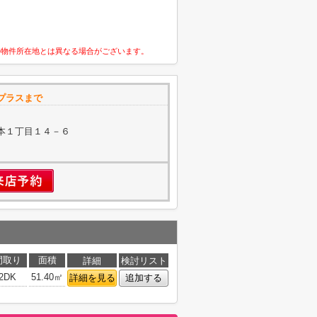
の物件所在地とは異なる場合がございます。
プラスまで
本１丁目１４－６
間取り
面積
詳細
検討リスト
2DK
51.40㎡
詳細を見る
追加する