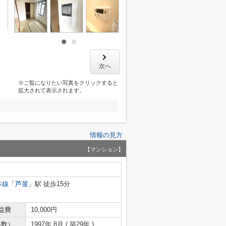
次へ
※ご覧になりたい写真をクリックすると
拡大されて表示されます。
情報の見方
【マンション】
本線
「
芦屋
」駅 徒歩15分
益費
10,000円
年数）
1997年 8月 ( 築29年 )