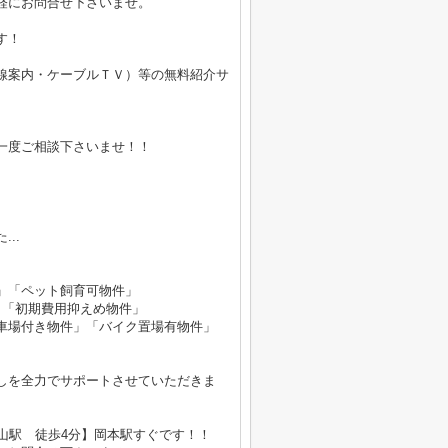
軽にお問合せ下さいませ。
す！
線案内・ケーブルＴＶ）等の無料紹介サ
。
一度ご相談下さいませ！！
..
」「ペット飼育可物件」
」「初期費用抑えめ物件」
車場付き物件」「バイク置場有物件」
しを全力でサポートさせていただきま
山駅 徒歩4分】岡本駅すぐです！！