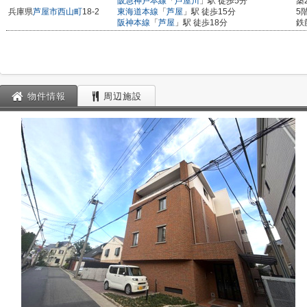
阪急神戸本線
「
芦屋川
」駅 徒歩5分
築
兵庫県
芦屋市
西山町
18-2
東海道本線
「
芦屋
」駅 徒歩15分
5
阪神本線
「
芦屋
」駅 徒歩18分
鉄
物件情報
周辺施設