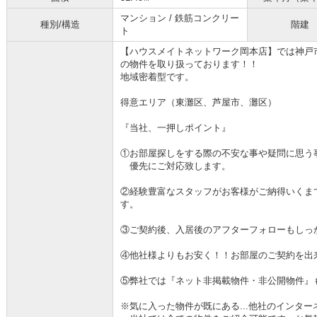
マンション / 鉄筋コンクリー
種別/構造
階建
ト
【ハウスメイトネットワーク岡本店】では神戸
の物件を取り扱っております！！
地域密着型です。
得意エリア（東灘区、芦屋市、灘区）
『当社、一押しポイント』
①お部屋探しをする際の不安な事や疑問に思う
優先にご対応致します。
②経験豊富なスタッフがお客様がご納得いくま
す。
③ご契約後、入居後のアフターフォローもしっ
④他社様よりもお安く！！お部屋のご契約を出
⑤弊社では『ネット非掲載物件・非公開物件』
※気に入った物件が既にある...他社のインタ