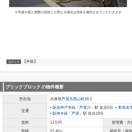
※写真や図と実際の現状とが異なる場合は現状を優先させていただきます
【外観】
コメント
ブリックブロック
の物件概要
所在地
兵庫県
芦屋市
西山町
18-2
阪急神戸本線
「
芦屋川
」駅 徒歩5分
東海道
交通
阪神本線
「
芦屋
」駅 徒歩18分
賃料
12万円
管理費・共
面積
51.40㎡
築年月（築