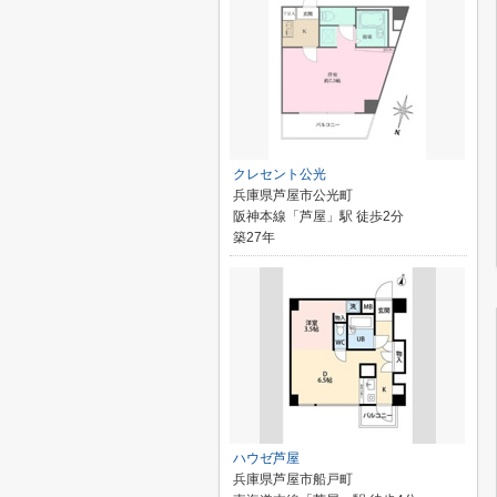
クレセント公光
兵庫県芦屋市公光町
阪神本線「芦屋」駅 徒歩2分
築27年
ハウゼ芦屋
兵庫県芦屋市船戸町