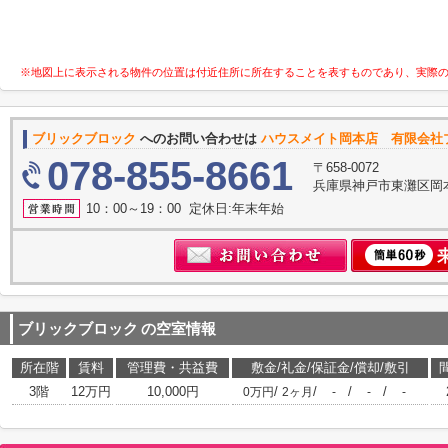
※地図上に表示される物件の位置は付近住所に所在することを表すものであり、実際
ブリックブロック
へのお問い合わせは
ハウスメイト岡本店 有限会社
078-855-8661
〒658-0072
兵庫県神戸市東灘区岡
10：00～19：00 定休日:年末年始
ブリックブロック
の空室情報
所在階
賃料
管理費・共益費
敷金/礼金/保証金/償却/敷引
3階
12万円
10,000円
/
/
/
/
0万円
2ヶ月
-
-
-