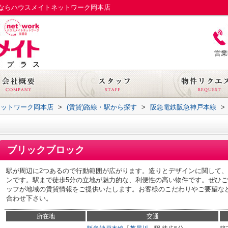
ならハウスメイトネットワーク岡本店
営業
ネットワーク岡本店
>
(賃貸)路線・駅から探す
>
阪急電鉄阪急神戸本線
>
ブリックブロック
駅が周辺に2つあるので行動範囲が広がります。造りとデザインに関して
ンです。駅まで徒歩5分の立地が魅力的な、利便性の高い物件です。ぜひ
ッフが地域の賃貸情報をご提供いたします。お客様のこだわりやご要望な
合わせ下さい。
所在地
交通