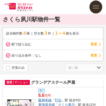
さくら夙川駅物件一覧
4
3
1～4
該当物件数
棟
空き数
件
棟を表示
駅で絞り込む
変更
変更
絞り込み条件：
なし
空室のみ
グランデアステール芦屋
賃貸 | マンション
敷0
5.5
万円
阪神本線
「
打出
」駅 徒歩9分
東海道本線
「
さくら夙川
」駅 徒歩12分