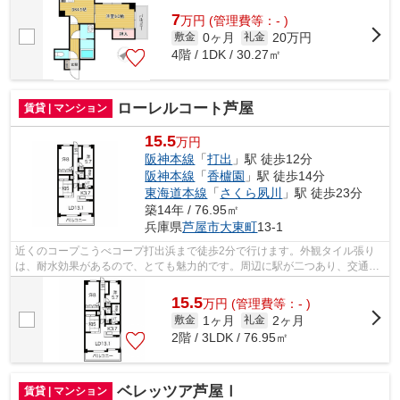
7
万
円
(管理費等：- )
0ヶ月
20万円
敷金
礼金
4階 / 1DK / 30.27㎡
ローレルコート芦屋
賃貸 | マンション
15.5
万円
阪神本線
「
打出
」駅 徒歩12分
阪神本線
「
香櫨園
」駅 徒歩14分
東海道本線
「
さくら夙川
」駅 徒歩23分
築14年 / 76.95㎡
兵庫県
芦屋市
大東町
13-1
近くのコープこうべコープ打出浜まで徒歩2分で行けます。外観タイル張り
は、耐水効果があるので、とても魅力的です。周辺に駅が二つあり、交通の
利便性が高いです。造りとデザインに関...
15.5
万
円
(管理費等：- )
1ヶ月
2ヶ月
敷金
礼金
2階 / 3LDK / 76.95㎡
ベレッツア芦屋Ⅰ
賃貸 | マンション