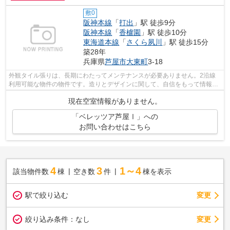
敷0
阪神本線
「
打出
」駅 徒歩9分
阪神本線
「
香櫨園
」駅 徒歩10分
東海道本線
「
さくら夙川
」駅 徒歩15分
築28年
兵庫県
芦屋市
大東町
3-18
外観タイル張りは、長期にわたってメンテナンスが必要ありません。2沿線
利用可能な物件の物件です。造りとデザインに関して、自信をもって情報を
提供できるマンションです。陽当たりが...
現在空室情報がありません。
「ベレッツア芦屋Ⅰ」への
お問い合わせはこちら
4
3
1～4
該当物件数
棟
空き数
件
棟を表示
駅で絞り込む
変更
変更
絞り込み条件：
なし