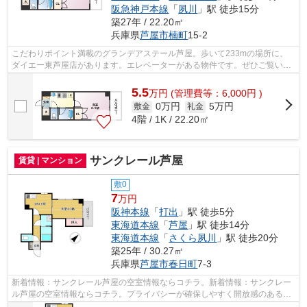
阪急神戸本線
「
夙川
」駅 徒歩15分
築27年 / 22.20㎡
兵庫県
芦屋市
楠町
15-2
こだわりポイント満載のグランデアステール芦屋。歩いて233mの場所に、
ダイエー東芦屋店があります。エレベーターがある物件です。ぜひご覧いた
だきたい賃貸物件です。芦屋市エリアと...
5.5
万
円
(管理費等：6,000円 )
0万円
5万円
敷金
礼金
4階 / 1K / 22.20㎡
サンクレール芦屋
賃貸 | マンション
敷0
7
万円
阪神本線
「
打出
」駅 徒歩5分
東海道本線
「
芦屋
」駅 徒歩14分
東海道本線
「
さくら夙川
」駅 徒歩20分
築25年 / 30.27㎡
兵庫県
芦屋市
春日町
7-3
新着情報：サンクレール芦屋の空室情報ならコチラ。新着情報：サンクレー
ル芦屋の空室情報ならコチラ。プライバシーが確保しやすく開放感のある高
層階です。新しい日々を送るにふさわ...