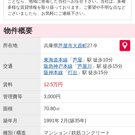
ことなら、地域に密着した当社へお任せ下さい。当社は、多種
多様な賃貸情報を取り扱っております。ご要望や不明な点など
ございましたら、お気軽にご連絡下さい。
物件概要
所在地
兵庫県
芦屋市
大原町
27-9
東海道本線
「
芦屋
」駅 徒歩10分
交通
阪急神戸本線
「
芦屋川
」駅 徒歩15分
阪神本線
「
打出
」駅 徒歩15分
賃料
12.5万円
管理費等
3,000円
面積
70.80㎡
築年月
1991年 2月(築35年)
種別 / 構造
マンション / 鉄筋コンクリート