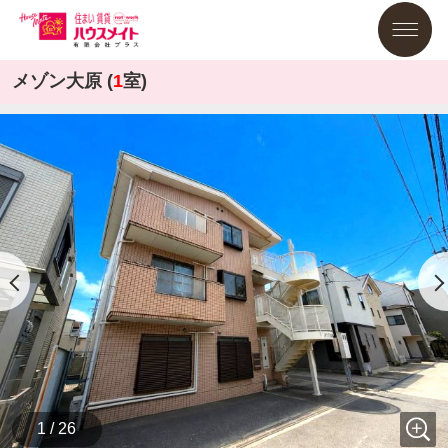
メゾン大原 (
1
室)
1 / 26