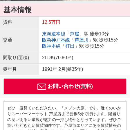
基本情報
賃料
12.5万円
東海道本線
「
芦屋
」駅 徒歩10分
交通
阪急神戸本線
「
芦屋川
」駅 徒歩15分
阪神本線
「
打出
」駅 徒歩15分
間取り(面積)
2LDK(70.80㎡)
築年月
1991年 2月(築35年)
お問い合わせ(無料)
ぜひ一度見ていただきたい、「メゾン大原」です。近くのいか
りスーパーマーケット 芦屋店まで徒歩5分で行けます。陽当り
の良い明るい環境が魅力の一押し物件となっています。ぜひご
覧いただきたい賃貸物件です。芦屋市エリアにある賃貸情報の