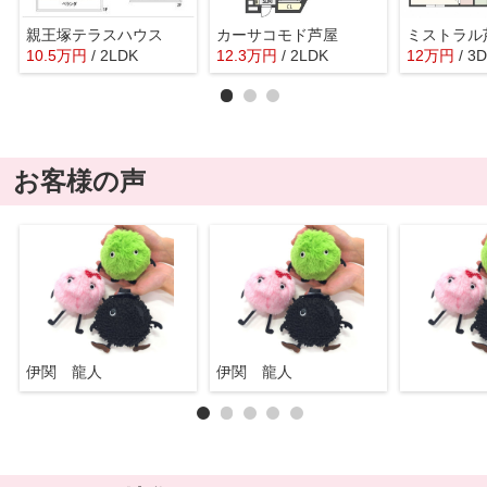
親王塚テラスハウス
カーサコモド芦屋
ミストラル
10.5
万
円
/ 2LDK
12.3
万
円
/ 2LDK
12
万
円
/ 3
お客様の声
伊関 龍人
伊関 龍人