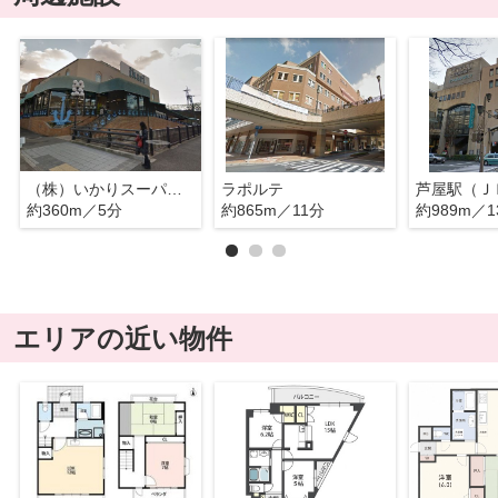
（株）いかりスーパーマーケット 芦屋店
ラポルテ
芦屋駅（Ｊ
約360m／5分
約865m／11分
約989m／1
エリアの近い物件